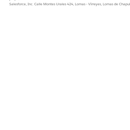
Salesforce, Inc. Calle Montes Urales 424, Lomas - Virreyes, Lomas de Chap
la publicación, haga clic en el vínculo de publicación de contratac
a notificación de publicación de nuevo.
esario y haga clic en
Aprobar
.
PROBLEMA?
ejorar!