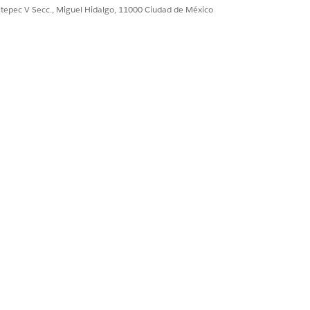
ultepec V Secc., Miguel Hidalgo, 11000 Ciudad de México
ión en el campo Nombre.
Sí
No