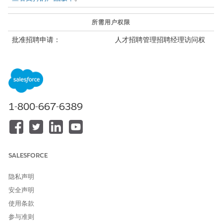
所需用户权限
批准招聘申请：
人才招聘管理招聘经理访问权
限集
当招聘人员或人力资源专家提交招聘申请以待批准时，您会收到通
知。在您批准申请时，公共部门解决方案会将审批状态更新为“已批
准”。
1-800-667-6389
您可以拒绝请购单，并就可改进或更改的内容提供反馈，或者您可
以将请购单重新分配到其他用户。
批准招聘申请：
使用凭据登录员工站点。
SALESFORCE
单击
，并选择请求批准招聘申请的通知。
查看招聘申请批准详细信息。
隐私声明
单击
批准
。
如有必要，输入评论，然后单击
批准
。
安全声明
使用条款
参与准则