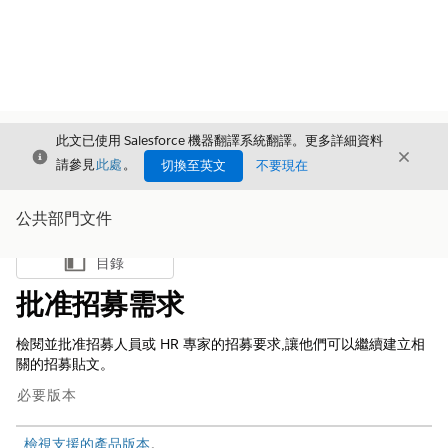
此文已使用 Salesforce 機器翻譯系統翻譯。更多詳細資料
結束
結束
結束
請參見
此處
。
切換至英文
不要現在
公共部門文件
目錄
顯示目錄
批准招募需求
檢閱並批准招募人員或 HR 專家的招募要求,讓他們可以繼續建立相
關的招募貼文。
必要版本
檢視支援的產品版本
。