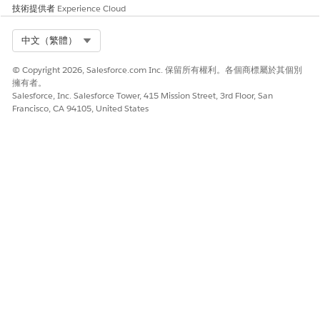
技術提供者
Experience Cloud
Select Org
中文（繁體）
© Copyright 2026, Salesforce.com Inc. 保留所有權利。各個商標屬於其個別
擁有者。
Salesforce, Inc. Salesforce Tower, 415 Mission Street, 3rd Floor, San
Francisco, CA 94105, United States