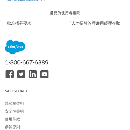
需要的使用者權限
批准招募要求:
「人才招募管理雇用經理存取
權」權限集
當招募人員或 HR 專家提交招募要求以待批准時,您會收到通知。當
您批准要求時,「公共部門解決方案」會將其「批准狀態」更新為
「已批准」。
1-800-667-6389
您可以拒絕要求,並提供可改善或變更項目的回饋意見,或者您可以將
要求重新指派給其他使用者。
批准招募要求:
使用您的認證登入員工網站。
SALESFORCE
按一下
,然後選取要求批准招募要求的通知。
檢閱招募要求批准詳細資料。
隱私權聲明
按一下「
批准
」。
視需要輸入註解,然後按一下「
批准
」。
安全性聲明
使用條款
參與原則