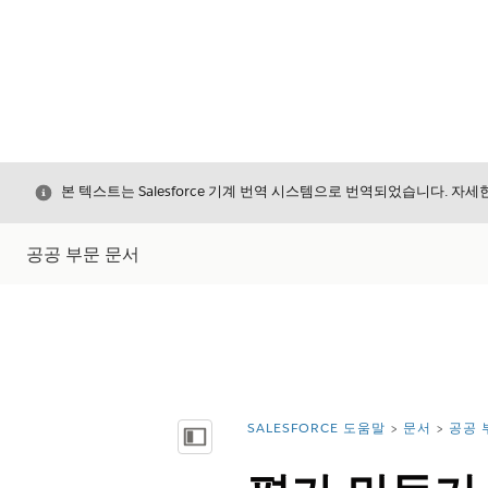
닫기
본 텍스트는 Salesforce 기계 번역 시스템으로 번역되었습니다. 자
공공 부문 문서
SALESFORCE 도움말
문서
공공 
위치:
목차 표시