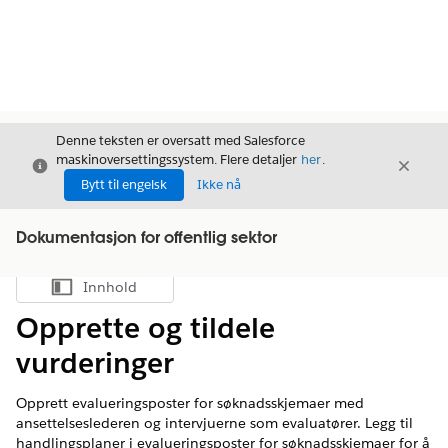
Denne teksten er oversatt med Salesforce
maskinoversettingssystem. Flere detaljer
her
.
Avslutt
Avslut
Avslutt
Bytt til engelsk
Ikke nå
Dokumentasjon for offentlig sektor
Innhold
Vis innholdsfortegnelse
Opprette og tildele
vurderinger
Opprett evalueringsposter for søknadsskjemaer med
ansettelseslederen og intervjuerne som evaluatører. Legg til
handlingsplaner i evalueringsposter for søknadsskjemaer for å