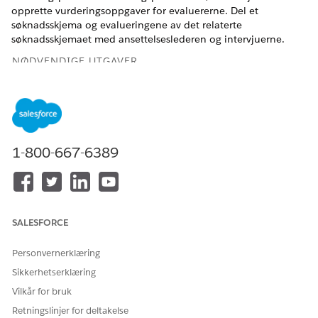
opprette vurderingsoppgaver for evaluererne. Del et
søknadsskjema og evalueringene av det relaterte
søknadsskjemaet med ansettelseslederen og intervjuerne.
NØDVENDIGE UTGAVER
Se støttede produktversjoner
.
NØDVENDIGE BRUKERTILLATELSER
1-800-667-6389
For å opprette evalueringer
Tilgang til spesialist i
av søknadsskjemaer:
behandling av
talentrekruttering
For å opprette
Tilgang til dynamisk
handlingsplaner og
vurdering
SALESFORCE
inkludere
OG
vurderingsoppgaver:
Personvernerklæring
Bransjevurdering
Sikkerhetserklæring
OG
Vilkår for bruk
Handlingsplaner
Retningslinjer for deltakelse