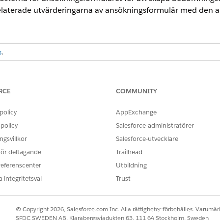
laterade utvärderingarna av ansökningsformulär med den an
s
.
ANVÄNDARBEHÖRIGHETER SOM KRÄVS FÖR ATT
RCE
COMMUNITY
ngsformulär:
Specialiståtkomst för talangr
ra utvärderingsuppgifter:
Åtkomst till dynamisk be
policy
AppExchange
policy
Salesforce-administratörer
OCH
gsvillkor
Salesforce-utvecklare
Branschbedömning
 för deltagande
Trailhead
OCH
referenscenter
Utbildning
 integritetsval
Trust
Åtgärdsplaner
OCH
© Copyright 2026, Salesforce.com Inc. Alla rättigheter förbehålles. Varumärk
Specialiståtkomst för tal
SFDC SWEDEN AB, Klarabergsviadukten 63, 111 64 Stockholm, Sweden