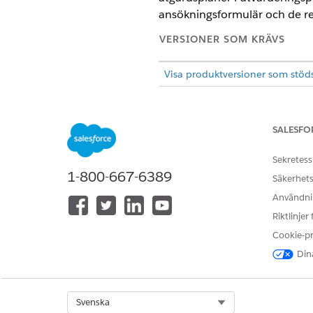
ansökningsformulär och de re
VERSIONER SOM KRÄVS
Visa produktversioner som stöd
SALESFO
Skapa utvärderingar av ansökni
Skapa åtgärdsplaner och inklude
Sekretess
1-800-667-6389
Säkerhets
Användnin
Riktlinjer
Cookie-p
Dina
Select Org
Svenska