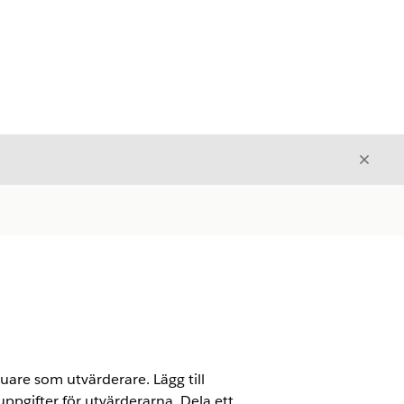
Stäng
Stäng
are som utvärderare. Lägg till
pgifter för utvärderarna. Dela ett