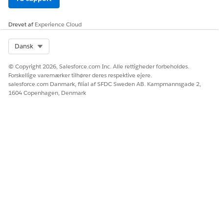
Drevet af
Experience Cloud
LØSTE DENNE ARTIKEL DIT PROBLEM?
Select Org
Dansk
Giv os besked, så vi kan forbedre os!
© Copyright 2026, Salesforce.com Inc. Alle rettigheder forbeholdes.
Ja
Nej
Forskellige varemærker tilhører deres respektive ejere.
salesforce.com Danmark, filial af SFDC Sweden AB. Kampmannsgade 2,
1604 Copenhagen, Denmark