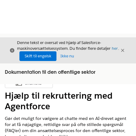
Denne tekst er oversat ved hjælp af Salesforce-
maskinoversættelsessystem. Du finder flere detaljer
her
.
Luk
Luk
Luk
Skift til engelsk
Ikke nu
Dokumentation til den offentlige sektor
Indhold
Vis indholdsfortegnelse
Hjælp til rekruttering med
Agentforce
Gør det muligt for vælgere at chatte med en AI-drevet agent
for at få nøjagtige, rettidige svar på ofte stillede spørgsmål
(FAQ'er) om din ansættelsesproces for den offentlige sektor,