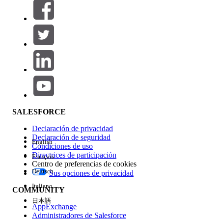
Filtros (0)
SELECCIONAR FILTROS
Agregar
Área de productos
Repercusión de función
SALESFORCE
Declaración de privacidad
Declaración de seguridad
English
Condiciones de uso
Directrices de participación
Français
Centro de preferencias de cookies
Deutsch
Sus opciones de privacidad
Edición
Italiano
COMMUNITY
日本語
AppExchange
Administradores de Salesforce