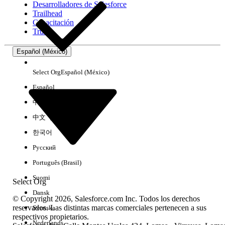
Desarrolladores de Salesforce
Trailhead
Experiencia
Capacitación
Trust
Español (México)
Borrar todo
Listo
Select Org
Español (México)
Español
中文（简体）
中文（繁體）
한국어
Русский
Português (Brasil)
Suomi
Select Org
Dansk
© Copyright 2026, Salesforce.com Inc. Todos los derechos
reservados. Las distintas marcas comerciales pertenecen a sus
Svenska
respectivos propietarios.
No hay resultados
Nederlands