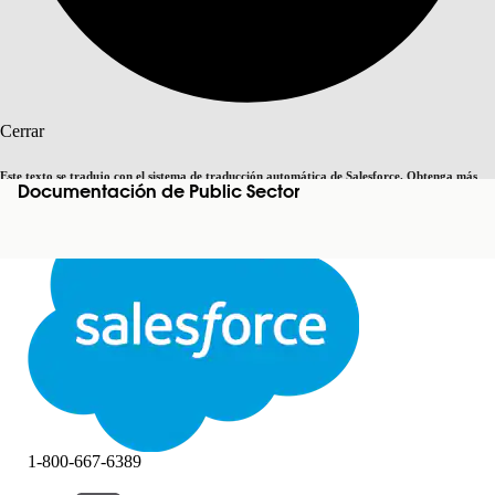
Buscar
Cerrar
Este texto se tradujo con el sistema de traducción automática de Salesforce. Obtenga más
Documentación de Public Sector
Cambiar a inglés
Ahora no
detalles
aquí
.
Cerrar
Cerrar
1-800-667-6389