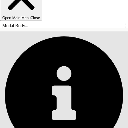
Open Main Menu
Close
Modal Body...
목차
검색