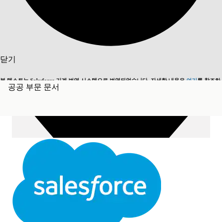
목차 표시
목차
검색
닫기
본 텍스트는 Salesforce 기계 번역 시스템으로 번역되었습니다. 자세한 내용은
여기
를 참조하
공공 부문 문서
영어로 전환
지금 안 함
세요.
닫기
닫기