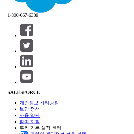
1-800-667-6389
필터 (0)
필터 선택
추가
제품 영역
SALESFORCE
기능 영향
개인정보 처리방침
보안 정책
사용 약관
참여 지침
쿠키 기본 설정 센터
Edition