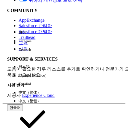
귀하의 개인정보 보호 선택
COMMUNITY
AppExchange
Salesforce 관리자
Salesforce 개발자
영어
경험
Trailhead
Français
교육
신뢰
Deutsch
Italiano
SUPPORT & SERVICES
모두 지우기
완료
日本語
도움이 필요한 경우 리소스를 추가로 확인하거나 전문가의 
움을 받으십시오.
Español (México)
Español
지원 받기
中文（简体）
제공자
Experience Cloud
中文（繁體）
한국어