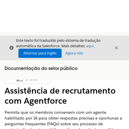
Este texto foi traduzido pelo sistema de tradução
automática da Salesforce. Mais detalhes
aqui
.
Fechar
Fecha
Fechar
Alternar para inglês
Agora não
Documentação do setor público
Índice
Mostrar índice
Assistência de recrutamento
com Agentforce
Permita que os membros conversem com um agente
habilitado por IA para obter respostas precisas e oportunas a
perguntas frequentes (FAQs) sobre seu processo de