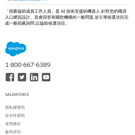
「招募協助成員工作人員」是 AI 技術支援的機器人,針對您的職涯
入口網頁設計。其會回答有關您機構的一般問題,並引導候選項目完
成一般招募詢問,以協助候選項目。
工作人員使用下列技術來協助使用者:
取得增強型產生 (RAG):工作人員會直接從您機構的非結構化文
件 (例如原則手冊、常見問題文件和任務陳述式) 取得資訊,以回
答候選項目常見問題。您透過 Agentforce 資料庫將這些文件提
供給工作人員。此流程會確保工作人員的回答以您特定的已批准
1-800-667-6389
內容為基礎。為了確保透明度,工作人員會透過顯示用於產生回
答的特定文件和區段來提供「來源引號 (奠基)」。
招募常見問題工作人員動作
檢閱「招募常見問題子工作人員」隨附的動作與提示範本。
SALESFORCE
透過 Agentforce 提供招募協助的考量事項
設定「招募常見問題工作人員」之前,請先檢閱這些考量事項。
隱私權聲明
安全性聲明
使用 Agentforce 設定招募協助的先決條件
在您設定工作人員協助潛在工作應徵者之前,請先完成下列先決
使用條款
條件。
參與原則