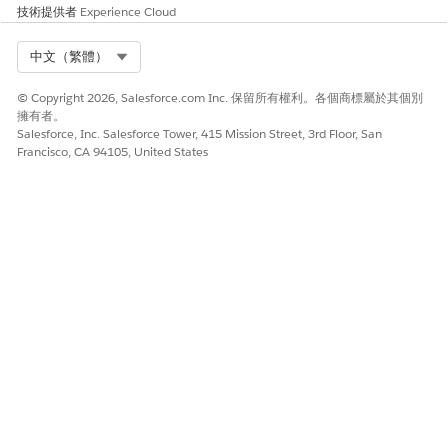
技術提供者
Experience Cloud
Select Org
中文（繁體）
© Copyright 2026, Salesforce.com Inc. 保留所有權利。各個商標屬於其個別
擁有者。
Salesforce, Inc. Salesforce Tower, 415 Mission Street, 3rd Floor, San
Francisco, CA 94105, United States