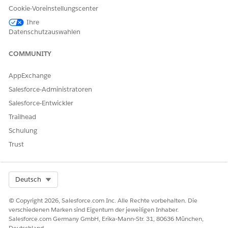
Ausrüstung
Cookie-Voreinstellungscenter
erforderlich sind.
Ihre
Datenschutzauswahlen
Occupation
Eine
Buchhaltung
Arbeitskategorie,
Überwachen
für die ähnliche
Budgetanalyse
COMMUNITY
Fertigkeiten,
Knowledge oder
AppExchange
Qualifikationen in
einem speziellen
Salesforce-Administratoren
Bereich
Salesforce-Entwickler
erforderlich sind.
Trailhead
Position
Eine funktionale
Buchhalter
Schulung
Rolle in einem
Rechnungsfüh
Beruf, der
rer
Trust
bestimmte
Finanzprüfer
Aufgaben und
Leistungsprüfe
Verantwortlichkeit
r
Select Org
Deutsch
en hat und
bestimmte
Fertigkeiten und
© Copyright 2026, Salesforce.com Inc. Alle Rechte vorbehalten. Die
Qualifikationen
verschiedenen Marken sind Eigentum der jeweiligen Inhaber.
erfordert.
Salesforce.com Germany GmbH, Erika-Mann-Str. 31, 80636 München,
Deutschland