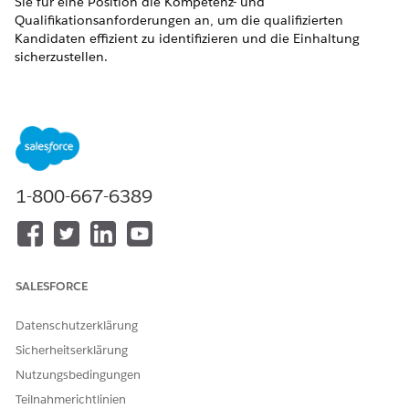
Sie für eine Position die Kompetenz- und
Qualifikationsanforderungen an, um die qualifizierten
Kandidaten effizient zu identifizieren und die Einhaltung
sicherzustellen.
ERFORDERLICHE EDITIONEN
Zeigen Sie unterstützte Produkt-Editionen
an.
Das Datenmodell "Talent Rekrutierungsverwaltung" enthält
Objekte, mit denen Sie Informationen zu Kompetenzen,
1-800-667-6389
Berufsgruppen, Berufen, Positionen, Gehaltsstufen und
Qualifikationen erfassen und die Beziehungen zwischen ihnen
definieren können.
OBJEKT
DESCRIPTION
BEISPIELE
SALESFORCE
Berufsgruppe
Eine breite
Berufliche und
Kategorie
administrative
Datenschutzerklärung
verwandter
Tätigkeiten in
Sicherheitserklärung
Berufe, für die
Buchhaltung,
ähnliche
Prüfung und
Nutzungsbedingungen
Funktionen,
Budgetierung
Teilnahmerichtlinien
Fertigkeiten oder