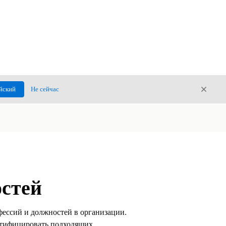
Закры
йский
Не сейчас
Закрыт
стей
ессий и должностей в организации.
нтифицировать подходящих