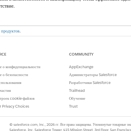
тствие.
 продуктов
.
ром талантов содержит объекты для сбора сведений о компетен
 квалификации и определения взаимосвязей между ними.
RCE
COMMUNITY
ОПИСАНИЕ
ПРИ
е о конфиденциальности
AppExchange
Широкая категория связанных профессий,
Профе
 о безопасности
Администраторы Salesforce
требующих одинаковых функций, навыков или
бухга
спользования
Разработчики Salesforce
оборудования.
частия
Trailhead
Категория работы, требующая похожих навыков,
Уч
троек cookie-файлов
Knowledge или квалификации в
Обучение
Ау
специализированной области.
Ан
r Privacy Choices
Trust
Функциональная роль в профессии, которая
Бу
имеет определенные обязанности и обязанности
Со
© salesforce.com, inc., 2026 гг. Все права защищены. Упомянутые товарные з
и требует определенных навыков и
Фи
Salesforce, Inc. Salesforce Tower, 415 Mission Street, 3rd Floor, San Francis