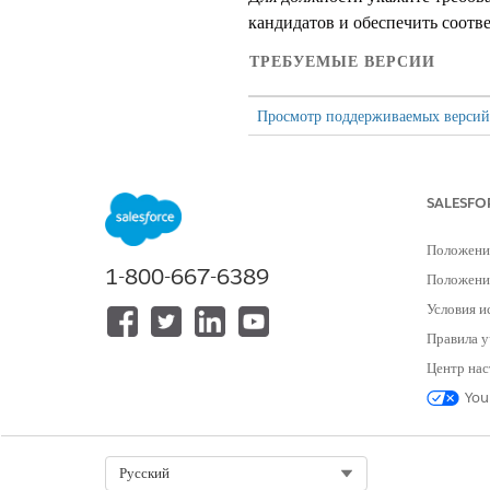
кандидатов и обеспечить соотве
ТРЕБУЕМЫЕ ВЕРСИИ
Просмотр поддерживаемых версий
Модель данных управления набо
должностях, разрядах оплаты и
SALESFO
ОБЪЕКТ
Положени
Группа занятий
1-800-667-6389
Положение
Условия и
Правила у
Профессия
Центр нас
You
Расположение
Select Org
Русский