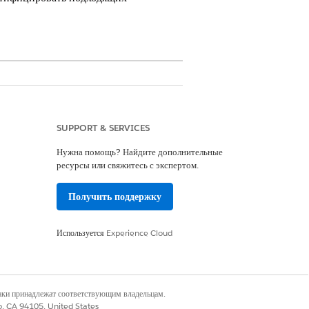
циях, группах профессий, профессиях,
SUPPORT & SERVICES
МЕРЫ
Нужна помощь? Найдите дополнительные
ресурсы или свяжитесь с экспертом.
ссии специалистов и администраторов в
лтерском учете, аудите и бюджетировании
Получить поддержку
ет
дит
Используется
Experience Cloud
ализ бюджета
хгалтер
трудник по бухгалтерскому учету
наки принадлежат соответствующим владельцам.
нансовый аудитор
co, CA 94105, United States