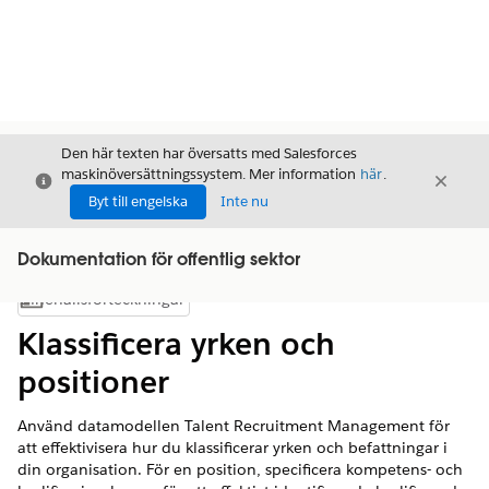
Den här texten har översatts med Salesforces
maskinöversättningssystem. Mer information
här
.
Stäng
Stäng
Stäng
Byt till engelska
Inte nu
Dokumentation för offentlig sektor
Innehållsförteckningar
Visa innehållsförteckning
Klassificera yrken och
positioner
Använd datamodellen Talent Recruitment Management för
att effektivisera hur du klassificerar yrken och befattningar i
din organisation. För en position, specificera kompetens- och