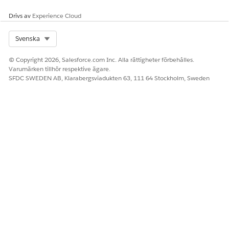
schemat.
Drivs av
Experience Cloud
Steg för lönegrad
En löneökning
Varje gradering i
inom en
det allmänna
Select Org
Svenska
lönegrad.
schemat har
ungefär tio steg.
Varje steg
© Copyright 2026, Salesforce.com Inc. Alla rättigheter förbehålles.
motsvarar en
Varumärken tillhör respektive ägare.
löneökning på 3
SFDC SWEDEN AB, Klarabergsviadukten 63, 111 64 Stockholm, Sweden
%.
Plats för
En löneökning
Lönesteg kan
lönegradsteg
inom en lönegrad
variera från en
som gäller för en
region till en
viss plats.
annan för att
matcha
skillnaderna i
levnadskostnader.
Jobbposition
En specifik instans
Ekonomirevisor
av en position i
på avdelningen
din organisation
för offentlig
som innehas av
välfärd.
en enskild
medarbetare.