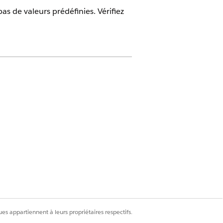
s de valeurs prédéfinies. Vérifiez
PLES DE VALEURS
uation
 d'emploi
es appartiennent à leurs propriétaires respectifs.
é