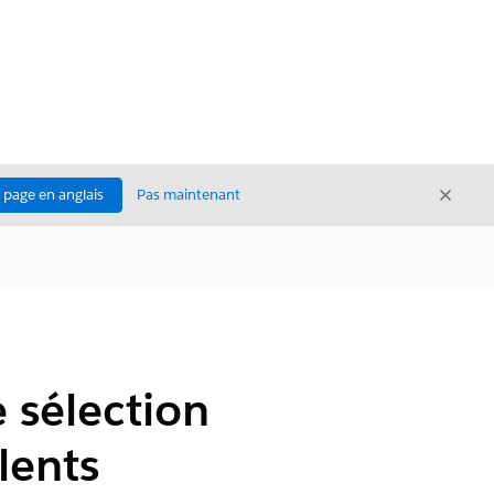
Ferme
a page en anglais
Pas maintenant
Fermer
e sélection
lents