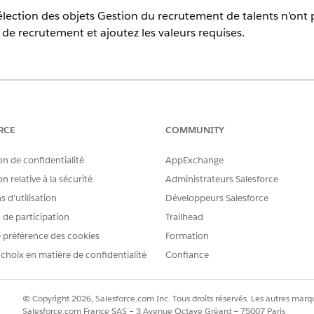
lection des objets Gestion du recrutement de talents n'ont pa
de recrutement et ajoutez les valeurs requises.
prises en charge.
AUTORISATIONS UTILISATEUR REQUISES
RCE
COMMUNITY
e sélection :
Personnaliser l'application
on de confidentialité
AppExchange
e sélection pour les champs suivants :
n relative à la sécurité
Administrateurs Salesforce
 d’utilisation
Développeurs Salesforce
CHAMP
EXEM
s de participation
Trailhead
Phase
Filtré
 préférence des cookies
Formation
 choix en matière de confidentialité
Confiance
Éval
Offre
© Copyright 2026, Salesforce.com Inc. Tous droits réservés. Les autres marqu
Ferm
Salesforce.com France SAS – 3 Avenue Octave Gréard – 75007 Paris