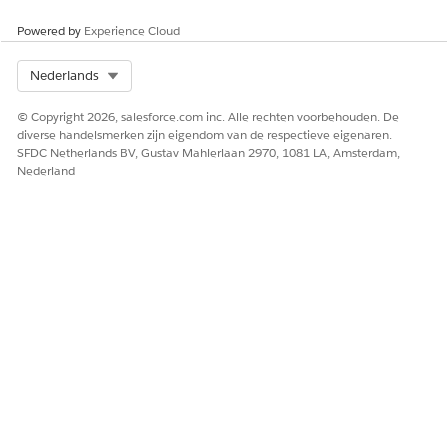
Gereed
Powered by
Experience Cloud
Beëindigd
Select Org
Nederlands
Werkaanbod
Type
Voorlopig
Definitief
© Copyright 2026, salesforce.com inc. Alle rechten voorbehouden. De
diverse handelsmerken zijn eigendom van de respectieve eigenaren.
Kwalificatie van
Vaardigheidsnivea
SFDC Netherlands BV, Gustav Mahlerlaan 2970, 1081 LA, Amsterdam,
Beginner
functie
u
Nederland
Gevorderd
Geavanceerd
Expert
Beroep
Status
Actief
Inactief
Beroepsgroep
Status
Actief
Inactief
Partijprofiel
Woordgeslacht
Man