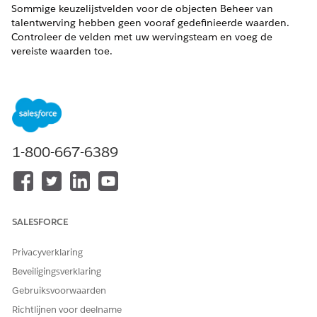
Sommige keuzelijstvelden voor de objecten Beheer van
talentwerving hebben geen vooraf gedefinieerde waarden.
Controleer de velden met uw wervingsteam en voeg de
vereiste waarden toe.
VEREISTE EDITIONS
Ondersteunde productedities weergeven
.
BENODIGDE GEBRUIKERSMACHTIGINGEN
1-800-667-6389
Keuzelijstwaarden maken:
Toepassing aanpassen
Voeg keuzelijstwaarden toe voor deze velden:
SALESFORCE
OBJECT
VELD
VOORBEELDWAAR
DEN
Privacyverklaring
Aanvraagformulie
Fase
Afgeschermd
r
Beveiligingsverklaring
Evaluatie
Gebruiksvoorwaarden
Werkaanbod
Richtlijnen voor deelname