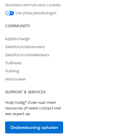
Gesloten
Voorkeurcentrum voor cookies
Uw privacybeslissingen
Evaluatie van
Beslissing
Approve
aanvraagformulier
Afwijzen
COMMUNITY
Bevoegdheid
Categorie
Communicatie
AppExchange
Leiderschap
Salesforce-beheerders
Salesforce-ontwikkelaars
Technisch
Trailhead
Werk
Type arbeid
Contractanten
Training
Burgerlijke
Vertrouwen
medewerker
Militaire
SUPPORT & SERVICES
medewerker
Hulp nodig? Zoek naar meer
Type schema
resources of neem contact met
Voltijd
een expert op.
Deeltijd
Ondersteuning ophalen
Status
Actief