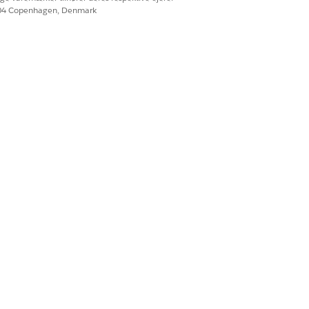
604 Copenhagen, Denmark
Ja
Nej