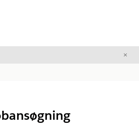
Luk
Luk
jobansøgning