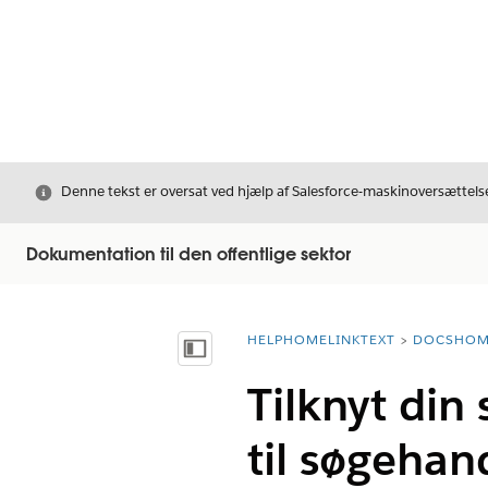
Luk
Denne tekst er oversat ved hjælp af Salesforce-maskinoversættelse
Dokumentation til den offentlige sektor
HELPHOMELINKTEXT
DOCSHOM
breadcrumbDescription
Vis indholdsfortegnelse
Tilknyt din
til søgehan