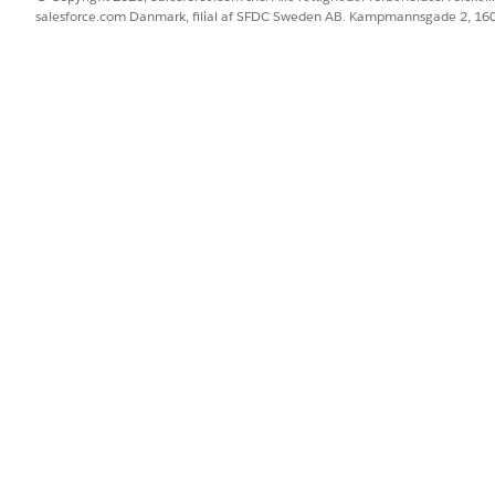
nd hurtigt i Opsætning, og vælg derefter
Profiler
.
salesforce.com Danmark, filial af SFDC Sweden AB. Kampmannsgade 2, 1
l, du vil redigere.
gsdefinitioner
, og klik derefter på
Rediger
.
ing
, og klik på
Tilføj
.
BLEM?
 os!