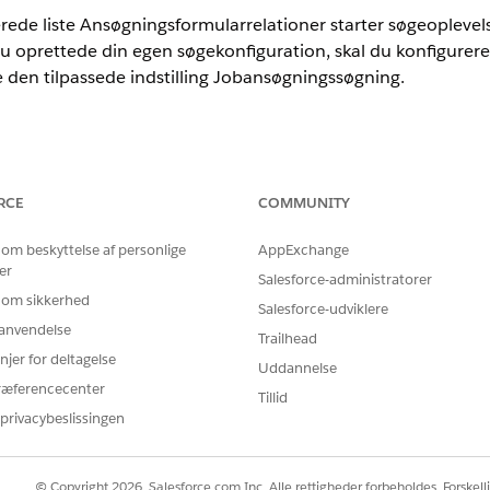
ede liste Ansøgningsformularrelationer starter søgeoplevels
 oprettede din egen søgekonfiguration, skal du konfigurere 
 den tilpassede indstilling Jobansøgningssøgning.
oner
.
RCE
COMMUNITY
BRUGERTILLADELSER PÅKRÆVET
 om beskyttelse af personlige
AppExchange
dstillinger:
Tilpas applikation
er
Salesforce-administratorer
Administrer profiler og tillad
 om sikkerhed
Salesforce-udviklere
r anvendelse
Trailhead
i feltet Find hurtigt i Opsætning, og vælg derefter
Tilpassede i
nger
njer for deltagelse
l du klikke på
Administrer
.
Uddannelse
de indstillingsdata for første gang, skal du klikke på
Ny
. Hvis du vil 
ræferencecenter
Tillid
privacybeslissingen
angive API-navnet på den søgekriteriekonfiguration, som du ønsker
ister adgang til den tilpassede indstilling gennem deres brugerprofi
© Copyright 2026, Salesforce.com Inc. Alle rettigheder forbeholdes. Forskell