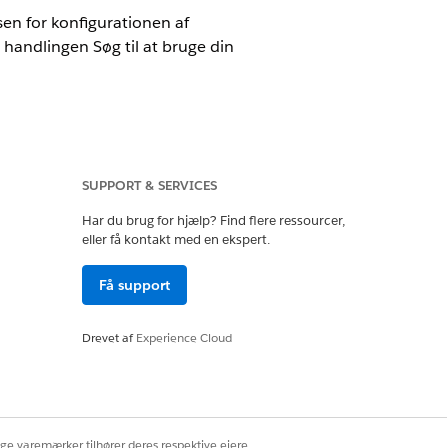
en for konfigurationen af
handlingen Søg til at bruge din
SUPPORT & SERVICES
Har du brug for hjælp? Find flere ressourcer,
eller få kontakt med en ekspert.
elsessæt
Få support
ndstillinger
.
Drevet af
Experience Cloud
redigere eksisterende data, skal du klikke
 at bruge som standardkonfigurationen.
l.
ige varemærker tilhører deres respektive ejere.