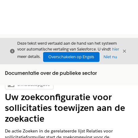
Deze tekst werd vertaald aan de hand van het systeem
voor automatische vertaling van Salesforce. U vindt
hier
Sluiten
Sluite
Sluiten
meer details.
Overschakelen op Engels
Niet nu
Documentatie over de publieke sector
Inhoudsopgave
Inhoudsopgave weergeven
Uw zoekconfiguratie voor
sollicitaties toewijzen aan de
zoekactie
De actie Zoeken in de gerelateerde lijst Relaties voor
sollicitatieformulier start de zoekomgeving voor de