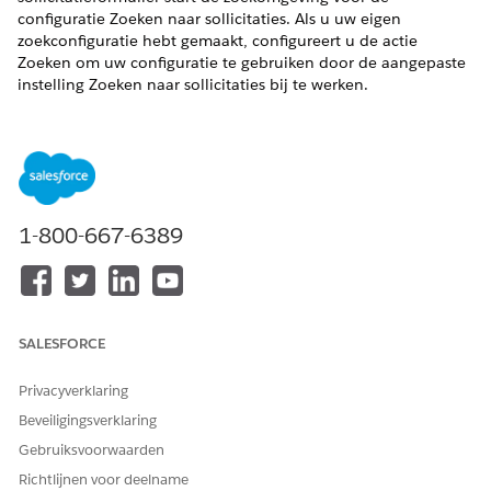
configuratie Zoeken naar sollicitaties. Als u uw eigen
zoekconfiguratie hebt gemaakt, configureert u de actie
Zoeken om uw configuratie te gebruiken door de aangepaste
instelling Zoeken naar sollicitaties bij te werken.
VEREISTE EDITIONS
Ondersteunde productedities weergeven
.
BENODIGDE GEBRUIKERSMACHTIGINGEN
1-800-667-6389
Aangepaste instellingen
Toepassing aanpassen
bewerken:
Profielen bewerken:
Profielen en
machtigingensets beheren
SALESFORCE
Voer vanuit Set-up
in het vak
Aangepaste instellingen
Privacyverklaring
Snel zoeken in en selecteer vervolgens
Aangepaste
Beveiligingsverklaring
instellingen
.
Gebruiksvoorwaarden
Klik bij Sollicitatie zoeken op
Beheren
.
Als u de gegevens van de aangepaste instelling voor de
Richtlijnen voor deelname