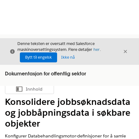
Denne teksten er oversatt med Salesforce
maskinoversettingssystem. Flere detaljer
her
.
Avslutt
Avslut
Avslutt
Bytt til engelsk
Ikke nå
Dokumentasjon for offentlig sektor
Innhold
Vis innholdsfortegnelse
Konsolidere jobbsøknadsdata
og jobbåpningsdata i søkbare
objekter
Konfigurer Databehandlingsmotor-definisjoner for å samle