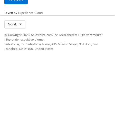
Klikk på
Aktiver
for å aktivere definisjonen.
På samme måte lagrer og aktiverer du en kopi av
Levert av
Experience Cloud
Databehandlingsmotor-definisjonsmalen kalt Aggreger
jobbinnleggingsdetaljer for søk.
Select Org
Norsk
Knytte Databehandlingsmotor-definisjonen til
© Copyright 2026, Salesforce.com Inc. Med enerett. Ulike varemerker
konfigurasjonen for søkbart objekt
tilhører de respektive eierne.
Konfigurer de søkbare objektkonfigurasjonene til å bruke
Salesforce, Inc. Salesforce Tower, 415 Mission Street, 3rd Floor, San
Francisco, CA 94105, United States
Databehandlingsmotor-definisjonene som du har aktivert for
jobbsøk og jobbinnleggssøk.
NØDVENDIGE UTGAVER
NØDVENDIGE BRUKERTILLATELSER
For å opprette eller redigere
Vise oppsett og
en søkbar
konfigurasjon
objektkonfigurasjon:
OG
Kriteriebasert søk og
filtrering