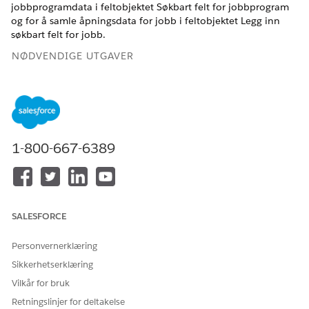
jobbprogramdata i feltobjektet Søkbart felt for jobbprogram
og for å samle åpningsdata for jobb i feltobjektet Legg inn
søkbart felt for jobb.
NØDVENDIGE UTGAVER
Se støttede produktversjoner
.
Klone og aktivere Databehandlingsmotor-definisjoner
for søk etter jobbsøknader og søk etter jobbinnlegg
1-800-667-6389
Offentlig sektor (tidligere Offentlig sektor-løsninger) inkluderer
Databehandlingsmotor-definisjonsmaler for jobbsøk og
jobbinnleggssøk. Hvis du vil samle data fra flere objekter i
organisasjonen for jobbsøk og jobbinnleggssøk, lager du
kopier av Databehandlingsmotor-definisjonsmalene og
SALESFORCE
aktiverer dem.
Personvernerklæring
NØDVENDIGE UTGAVER
Sikkerhetserklæring
Vilkår for bruk
NØDVENDIGE BRUKERTILLATELSER
Retningslinjer for deltakelse
For å klone og aktivere en