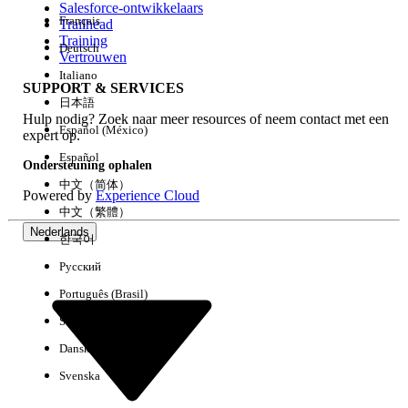
Salesforce-ontwikkelaars
Français
Trailhead
Ervaring
Training
Deutsch
Vertrouwen
Italiano
SUPPORT & SERVICES
日本語
Hulp nodig? Zoek naar meer resources of neem contact met een
Alles wissen
Gereed
Español (México)
expert op.
Español
Ondersteuning ophalen
中文（简体）
Powered by
Experience Cloud
中文（繁體）
Nederlands
한국어
Русский
Português (Brasil)
Suomi
Dansk
Svenska
Geen resultaten