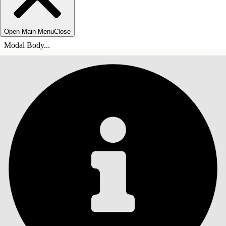
Open Main Menu
Close
Modal Body...
INHOUDSOPGAVE
Zoeken
Inhoudsopgave
weergeven
Inhoudsopgave