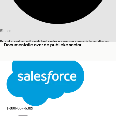
Zoeken
Sluiten
Deze tekst werd vertaald aan de hand van het systeem voor automatische vertaling van
Documentatie over de publieke sector
Overschakelen op Engels
Niet nu
Salesforce. U vindt
hier
meer details.
Sluiten
Sluiten
1-800-667-6389