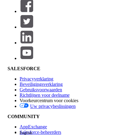
Filters (0)
FILTERS SELECTEREN
Productgebied
Toevoegen
Invloed op functies
SALESFORCE
Privacyverklaring
Beveiligingsverklaring
Gebruiksvoorwaarden
Richtlijnen voor deelname
Voorkeurcentrum voor cookies
Uw privacybeslissingen
Edition
COMMUNITY
AppExchange
Salesforce-beheerders
English