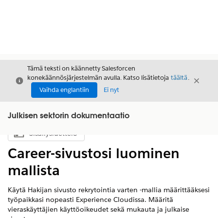
Tämä teksti on käännetty Salesforcen
konekäännösjärjestelmän avulla. Katso lisätietoja
täältä
.
Sulje
Sulje
Sulje
Vaihda englantiin
Ei nyt
Julkisen sektorin dokumentaatio
Sisällysluettelo
Näytä sisällysluettelo
Career-sivustosi luominen
mallista
Käytä Hakijan sivusto rekrytointia varten -mallia määrittääksesi
työpaikkasi nopeasti Experience Cloudissa. Määritä
vieraskäyttäjien käyttöoikeudet sekä mukauta ja julkaise