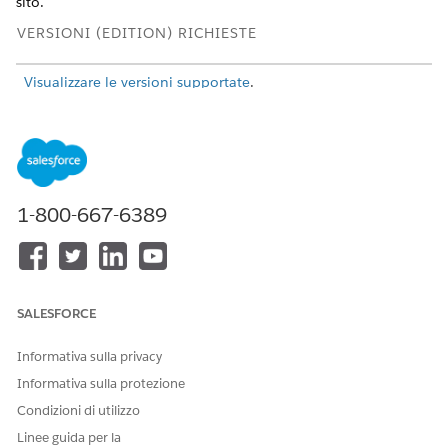
sito.
VERSIONI (EDITION) RICHIESTE
Visualizzare le versioni supportate
.
AUTORIZZAZIONI UTENTE RICHIESTE
Per creare, personalizzare e
Crea e imposta esperienze
pubblicare un sito
E
Experience Cloud:
1-800-667-6389
Visualizza impostazione e
configurazione
Per personalizzare un sito
Essere membri del sito
Experience Cloud:
SALESFORCE
E
Crea e imposta esperienze
Informativa sulla privacy
Informativa sulla protezione
Per pubblicare un sito
Essere membri del sito
Experience Cloud:
Condizioni di utilizzo
E
Linee guida per la