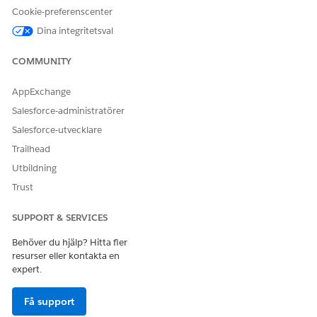
medarbetare. Flödet uppdaterar medarbetarposten och
Cookie-preferenscenter
det relaterade personkontot.
Dina integritetsval
COMMUNITY
LÖSTE DENNA ARTIKEL DITT PROBLEM?
Berätta för oss vad vi kan förbättra!
AppExchange
Salesforce-administratörer
Ja
Nej
Salesforce-utvecklare
Trailhead
Utbildning
Trust
SUPPORT & SERVICES
Behöver du hjälp? Hitta fler
resurser eller kontakta en
expert.
Få support