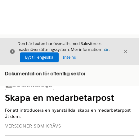
Den här texten har översatts med Salesforces
maskinöversättningssystem. Mer information
här
.
Stäng
Stäng
Stäng
Byt till engelska
Inte nu
Dokumentation för offentlig sektor
Innehållsförteckningar
Visa innehållsförteckning
Skapa en medarbetarpost
För att introducera en nyanställda, skapa en medarbetarpost
åt dem.
VERSIONER SOM KRÄVS