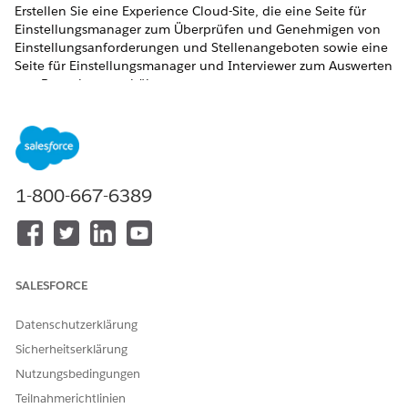
Erstellen Sie eine Experience Cloud-Site, die eine Seite für
Einstellungsmanager zum Überprüfen und Genehmigen von
Einstellungsanforderungen und Stellenangeboten sowie eine
Seite für Einstellungsmanager und Interviewer zum Auswerten
von Bewerbern enthält.
ERFORDERLICHE EDITIONEN
Zeigen Sie unterstützte Produkt-Editionen
an.
1-800-667-6389
ERFORDERLICHE BENUTZERBERECHTIGUNGEN
Erstellen, Anpassen und
Erfahrungen erstellen und
Veröffentlichen einer
einrichten
Experience Cloud-Site:
UND
SALESFORCE
Setup und Konfiguration
Datenschutzerklärung
anzeigen
Sicherheitserklärung
Anpassen einer Experience
Mitglied der Site UND
Nutzungsbedingungen
Cloud-Site:
"Erfahrungen erstellen und
einrichten"
Teilnahmerichtlinien