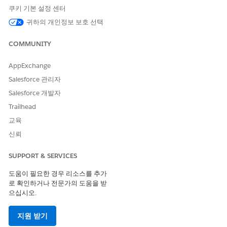
쿠키 기본 설정 센터
설정에서 빠른 찾기 상자에
를 입력하고,
디지털 익스피리언스
귀하의 개인정보 보호 선택
모든 사이트
를 선택합니다.
새로 만들기
를 클릭합니다.
COMMUNITY
직원 모집 사이트
를 선택한 다음,
시작하기
를 클릭합니다.
사이트 이름을 입력합니다.
AppExchange
URL을 완료합니다.
디지털 익스피리언스를 활성화할 때 생성하는 Experience
Salesforce 관리자
Cloud 사이트 도메인에 입력하는 문자열이 추가됩니다. 예를
Salesforce 개발자
들어, 사이트 도메인이
이고 URL
CosvilleGov.my.site.com
Trailhead
에
입력하는 경우 사이트 URL은
sunprovider를
교육
입니다.
CosvilleGov.my.site.com/sunprovider
Create(만들기)
를 클릭합니다.
신뢰
사이트에 구성원을 추가합니다.
관리 작업 영역에서
구성원
을 클릭합니다.
SUPPORT & SERVICES
프로필 선택 아래에서 검색으로
내부
를 선택합니다.
도움이 필요한 경우 리소스를 추가
표준 플랫폼 사용자에서 복제한 프로필을 선택한 프로필 목
로 확인하거나 전문가의 도움을 받
록으로 옮깁니다.
으십시오.
예: 직원 표준 플랫폼 사용자
변경 사항을 저장합니다.
지원 받기
직원이 사이트에 직접 로그인할 수 있도록 허용합니다.