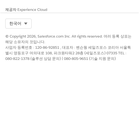
로그인 및 등록
을 클릭합니다.
제공자
Experience Cloud
직원이 Experience Cloud 사이트에 직접 로그인하도록
허
용
을 선택합니다.
Select Org
한국어
필요한 경우 필요에 따라 페이지를 사용자 정의하고 사이트를
미리 보고 준비가 되면 활성화 및 게시합니다.
Experience
© Copyright 2026, Salesforce.com Inc. All rights reserved. 여러 등록 상표는
Cloud 사이트 구축 및 사용자 정의
를 참조하십시오.
해당 소유자의 것입니다.
사업자 등록번호 : 120-86-92851 , 대표자 : 벤슨웡 세일즈포스 코리아 서울특
별시 영등포구 여의대로 108, 파크원타워2 28층 (세일즈포스) 07335 TEL :
080-822-1378 (솔루션 상담 문의) | 080-805-9651 (기술 지원 문의)
이 기사를 통해 문제를 해결했습니까?
개선을 위한 의견을 보내주세요.
예
아니요