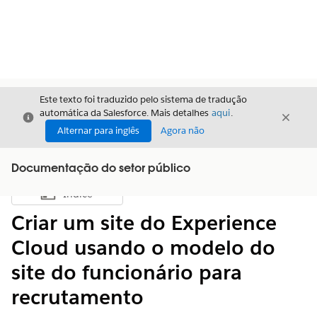
Este texto foi traduzido pelo sistema de tradução
automática da Salesforce. Mais detalhes
aqui
.
Fechar
Fecha
Fechar
Alternar para inglês
Agora não
Documentação do setor público
Índice
Mostrar índice
Criar um site do Experience
Cloud usando o modelo do
site do funcionário para
recrutamento