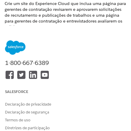
Crie um site do Experience Cloud que inclua uma página para
gerentes de contratação revisarem e aprovarem solicitações
de recrutamento e publicações de trabalhos e uma página
para gerentes de contratação e entrevistadores avaliarem os
solicitantes.
EDIÇÕES OBRIGATÓRIAS
Exibir edições de produto com suporte
.
1-800-667-6389
PERMISSÕES DO USUÁRIO NECESSÁRIAS
Para criar, personalizar e
Criar e configurar
publicar um site do
experiências
Experience Cloud:
AND
SALESFORCE
Exibir configuração
Declaração de privacidade
Para personalizar um site do
Ser um membro do site E
Declaração de segurança
Experience Cloud:
criar e configurar
Termos de uso
experiências
Diretrizes de participação
Para publicar um site do
Ser um membro do site E