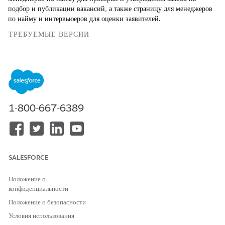
подбор и публикации вакансий, а также страницу для менеджеров
по найму и интервьюеров для оценки заявителей.
ТРЕБУЕМЫЕ ВЕРСИИ
Просмотр поддерживаемых версий продуктов
.
НЕОБХОДИМЫЕ ПОЛНОМОЧИЯ ПОЛЬЗОВАТЕЛЯ
Для создания, настройки и
Создание и настройка
1-800-667-6389
публикации сайта Experience
взаимодействий
Cloud:
AND
Просмотр настройки и
конфигурации
SALESFORCE
Для настройки сайта
«Являться участником сайта» И
Положение о
Experience Cloud:
«Создание и настройка
конфиденциальности
взаимодействий»
Положение о безопасности
Для публикации сайта
«Являться участником сайта» И
Experience Cloud:
«Создание и настройка
Условия использования
взаимодействий»