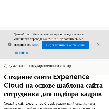
Данный текст был переведен при помощи системы
машинного перевода Salesforce. Дополнительные
Закрыть
Закры
сведения см.
здесь
.
Переключить на английский
Закрыт
Не сейчас
Документация государственного сектора
Содержание
Показать содержание
Создание сайта Experience
Cloud на основе шаблона сайта
сотрудника для подбора кадров
Создайте сайт Experience Cloud, содержащий страницу для
менеджеров по найму для проверки и утверждения заявок на