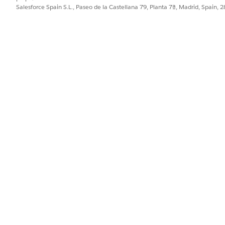
Salesforce Spain S.L., Paseo de la Castellana 79, Planta 7ª, Madrid, Spain, 
PROBLEMA?
ejorar!