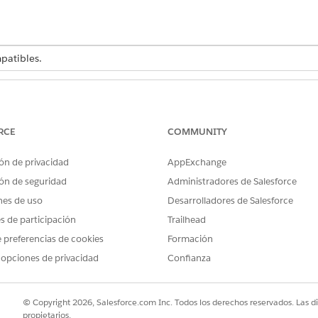
atibles.
PERMISOS DE USUARIO NECESARIOS
Acceso de especialista de ge
RCE
COMMUNITY
de que su administrador crea un registro de usuario para e
ón de privacidad
AppExchange
ción, busque y seleccione
Gestión de contratación
de talento.
ón de seguridad
Administradores de Salesforce
de la aplicación, seleccione
Empleos
y luego haga clic en
Nuevo
.
 registro de empleo.
nes de uso
Desarrolladores de Salesforce
ro de empleado y el registro de usuario del empleado.
es de participación
Trailhead
e la cual el empleo entra en vigor.
 preferencias de cookies
Formación
 opciones de privacidad
Confianza
descripción y los detalles como el tipo de empleo, el estado y el ti
© Copyright 2026, Salesforce.com Inc. Todos los derechos reservados. Las d
propietarios.