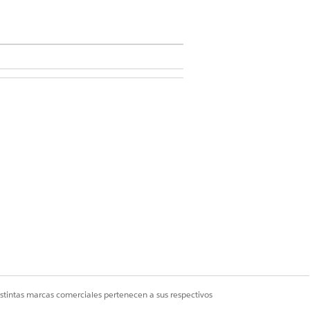
stión de contratación de talentos
l empleado.
po de programación, y guarde sus
istintas marcas comerciales pertenecen a sus respectivos