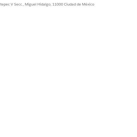
ultepec V Secc., Miguel Hidalgo, 11000 Ciudad de México
Sí
No