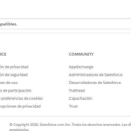
atibles.
PERMISOS DE USUARIO NECESARIOS
Acceso de especialista de Ge
RCE
COMMUNITY
de que su administrador crea un registro de usuario para e
ón de privacidad
AppExchange
ción, busque y seleccione
Gestión de contratación
de talento.
ón de seguridad
Administradores de Salesforce
de la aplicación, seleccione
Empleados
y, a continuación, haga c
gistro de empleo.
nes de uso
Desarrolladores de Salesforce
ro de empleado y el registro de usuario del empleado.
es de participación
Trailhead
que el empleo entra en vigor.
 preferencias de cookies
Capacitación
 opciones de privacidad
Trust
descripción y los detalles como el tipo de empleo, el estado y el ti
© Copyright 2026, Salesforce.com Inc. Todos los derechos reservados. Las d
propietarios.