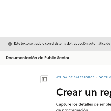
Cerrar
Este texto se tradujo con el sistema de traducción automática de
Documentación de Public Sector
AYUDA DE SALESFORCE
DOCUM
Usted está aquí:
Mostrar índice de materias
Crear un r
Capture los detalles de emple
de programación.