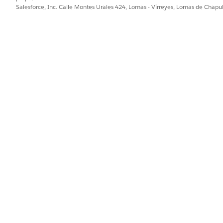
Salesforce, Inc. Calle Montes Urales 424, Lomas - Virreyes, Lomas de Chap
PROBLEMA?
ejorar!