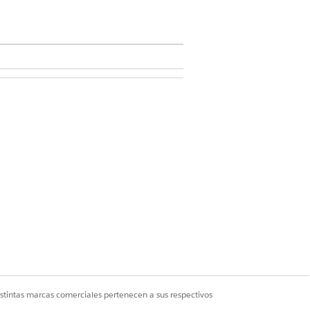
stión de contratación de talentos
l empleado.
lic en
Nuevo
.
po de programación, y guarde sus
istintas marcas comerciales pertenecen a sus respectivos