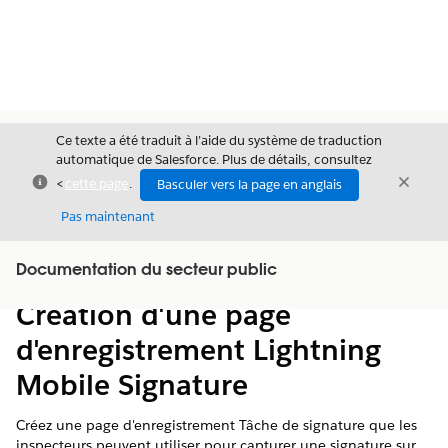
Ce texte a été traduit à l’aide du système de traduction
automatique de Salesforce. Plus de détails, consultez
Fermer
Ferme
<
cette page
.
Basculer vers la page en anglais
Fermer
Pas maintenant
Table des
Documentation du secteur public
Afficher la table des matières
matières
Création d'une page
d'enregistrement Lightning
Mobile Signature
Créez une page d'enregistrement Tâche de signature que les
inspecteurs peuvent utiliser pour capturer une signature sur