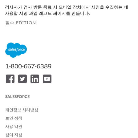
검사자가 검사 방문 종료 시 모바일 장치에서 서명을 수집하는 데
사용할 서명 과업 레코드 페이지를 만듭니다.
필수 EDITION
지원되는 제품 버전 보기
필요한 사용자 권한
Lightning 앱 빌더에서
응용 프로그램 사용자 정의
1-800-667-6389
Lightning 페이지 만들기:
설정에서 빠른 찾기 상자에
를 입력한 다
Lightning 앱 빌더
음,
Lightning 앱 빌더
를 선택합니다.
새로 만들기
를 클릭하고
레코드 페이지
를 선택한 다음,
다음
을
SALESFORCE
클릭합니다.
설명 레이블을 입력합니다. 예를 들어,
검사기 서명 작업 페이
개인정보 처리방침
지
를 입력합니다.
보안 정책
개체에 대해
서명 작업
을 검색하여 선택합니다.
사용 약관
Next(다음)
를 클릭합니다.
휴대폰 및 태블릿에서 지원되는 페이지 템플릿을 선택합니다.
참여 지침