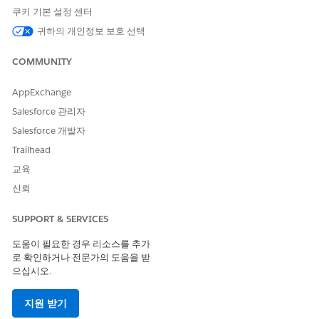
예를 들어,
머리글 및 하나의 지역
을 선택합니다.
쿠키 기본 설정 센터
Done(완료)
을 클릭합니다.
귀하의 개인정보 보호 선택
레코드 서명
구성 요소를 페이지 캔버스로 끌어옵니다.
속성 창에서 승인 텍스트에 서명자가 서명을 통해 확인하는 텍
COMMUNITY
스트를 입력합니다.
경우에 따라 페이지에 날짜, 시간, 서명자 이름을 표시합니다.
AppExchange
페이지를 저장하고 활성화합니다.
Salesforce 관리자
Salesforce 개발자
Trailhead
이 기사를 통해 문제를 해결했습니까?
교육
개선을 위한 의견을 보내주세요.
신뢰
예
아니요
SUPPORT & SERVICES
도움이 필요한 경우 리소스를 추가
로 확인하거나 전문가의 도움을 받
으십시오.
지원 받기