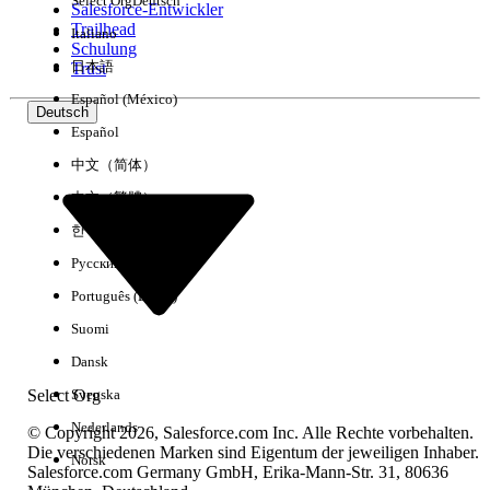
Select Org
Deutsch
Salesforce-Entwickler
Trailhead
Italiano
Erfahrung
Schulung
日本語
Trust
Español (México)
Deutsch
Español
Alle löschen
Fertig
中文（简体）
中文（繁體）
한국어
Русский
Português (Brasil)
Suomi
Dansk
Select Org
Svenska
Nederlands
© Copyright 2026, Salesforce.com Inc. Alle Rechte vorbehalten.
Die verschiedenen Marken sind Eigentum der jeweiligen Inhaber.
Norsk
Salesforce.com Germany GmbH, Erika-Mann-Str. 31, 80636
Keine Ergebnisse