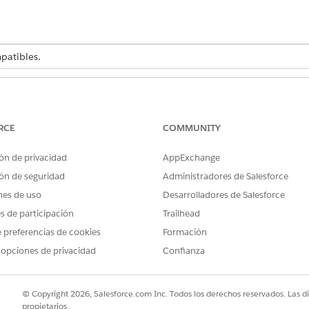
atibles.
PERMISOS DE USUARIO NECESARIOS
Ver parámetros y configuraci
RCE
COMMUNITY
cuadro Búsqueda rápida, introduzca
y, a continuación, selecc
Notas
ón de privacidad
AppExchange
ón de seguridad
Administradores de Salesforce
nes de uso
Desarrolladores de Salesforce
es de participación
Trailhead
PROBLEMA?
 preferencias de cookies
Formación
ejorar!
 opciones de privacidad
Confianza
© Copyright 2026, Salesforce.com Inc. Todos los derechos reservados. Las d
propietarios.