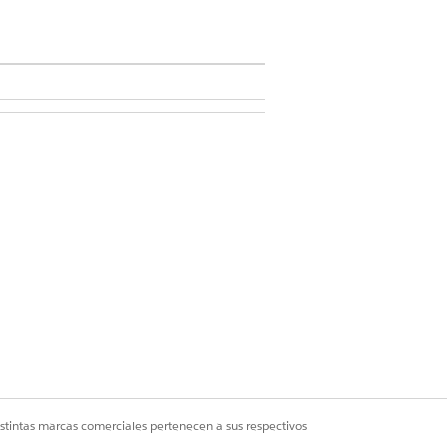
ón Y Personalizar aplicación
ione
Configuración de notas
.
Sí
No
istintas marcas comerciales pertenecen a sus respectivos