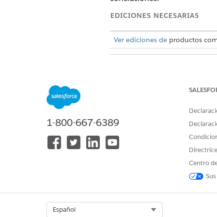
EDICIONES NECESARIAS
Ver ediciones de
productos comp
Para activar Notas:
SALESFO
Desde Configuración, en el 
Seleccione
Activar notas
.
Declaraci
Guarde su trabajo.
1-800-667-6389
Declaraci
Condicio
Directric
¿RESOLVIÓ ESTE ARTÍCULO SU 
Centro de
¡Háganos saber cómo podemos m
Sus
Select Org
Español