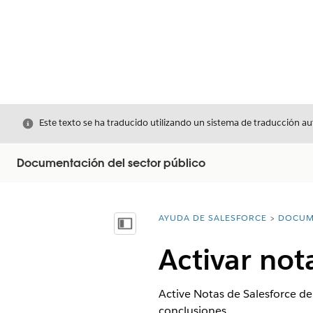
Cerrar
Este texto se ha traducido utilizando un sistema de traducción a
Documentación del sector público
AYUDA DE SALESFORCE
DOCUM
Usted está aquí:
Mostrar índice de materias
Activar not
Active Notas de Salesforce de
conclusiones.