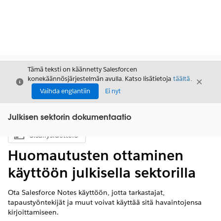
Tämä teksti on käännetty Salesforcen
konekäännösjärjestelmän avulla. Katso lisätietoja
täältä
.
Sulje
Sulje
Sulje
Vaihda englantiin
Ei nyt
Julkisen sektorin dokumentaatio
Sisällysluettelo
Näytä sisällysluettelo
Huomautusten ottaminen
käyttöön julkisella sektorilla
Ota Salesforce Notes käyttöön, jotta tarkastajat,
tapaustyöntekijät ja muut voivat käyttää sitä havaintojensa
kirjoittamiseen.