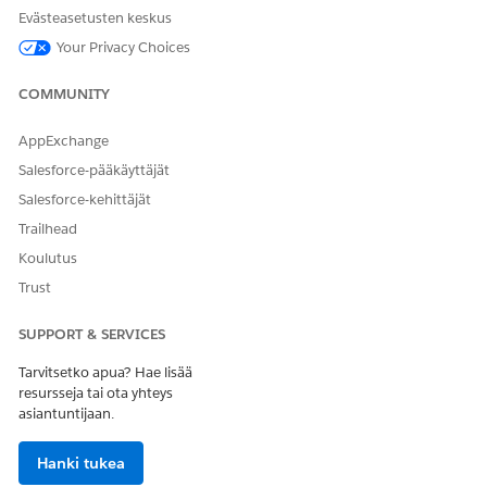
Evästeasetusten keskus
Your Privacy Choices
COMMUNITY
AppExchange
Salesforce-pääkäyttäjät
Salesforce-kehittäjät
Trailhead
Koulutus
Trust
SUPPORT & SERVICES
Tarvitsetko apua? Hae lisää
resursseja tai ota yhteys
asiantuntijaan.
Hanki tukea