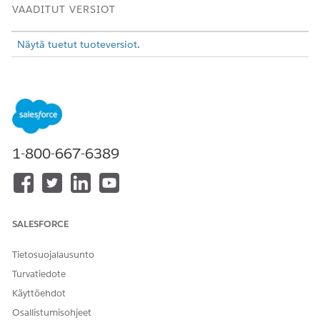
VAADITUT VERSIOT
Näytä tuetut tuoteversiot
.
TARVITTAVAT KÄYTTÖOIKEUDET
Huomautusten ottaminen
Määritysten ja kokoonpanon
käyttöön:
tarkasteluoikeus JA
sovelluksen mukautusoikeus
1-800-667-6389
Kirjoita Määritykset-valikon Pikahaku-kenttään
ja valitse sitten
Huomautusten asetukset
.
Huomautukset
Valitse
Ota huomautukset käyttöön
.
Tallenna työsi.
SALESFORCE
Tietosuojalausunto
RATKAISIKO TÄMÄ ARTIKKELI ONGELMASI?
Turvatiedote
Anna palautetta, jotta voimme kehittyä!
Käyttöehdot
Kyllä
Ei
Osallistumisohjeet