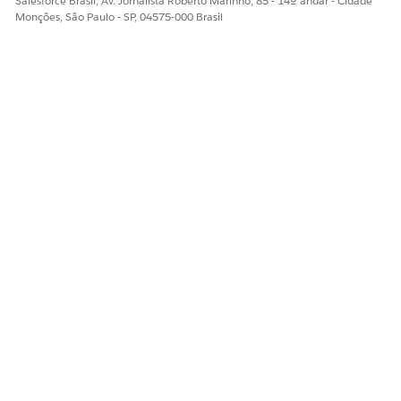
Salesforce Brasil, Av. Jornalista Roberto Marinho, 85 - 14º andar - Cidade
Monções, São Paulo - SP, 04575-000 Brasil