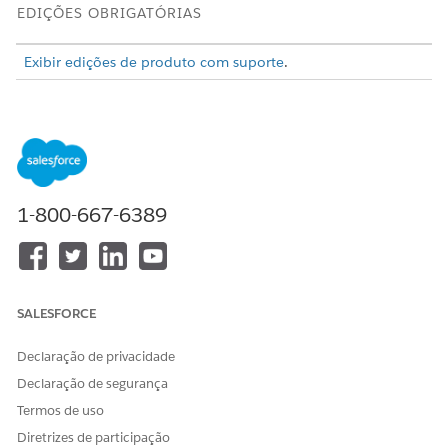
EDIÇÕES OBRIGATÓRIAS
Exibir edições de produto com suporte
.
PERMISSÕES DO USUÁRIO NECESSÁRIAS
Para habilitar o Notes:
Exibir definição e
configuração E personalizar
aplicativo
1-800-667-6389
Em Configuração, na caixa Busca rápida, insira
e
Notas
selecione
Configurações de notas
.
Selecione
Habilitar notas
.
Salve seu trabalho.
SALESFORCE
Declaração de privacidade
ESTE ARTIGO RESOLVEU SEU PROBLEMA?
Declaração de segurança
Diga-nos para podermos melhorar!
Termos de uso
Sim
Não
Diretrizes de participação