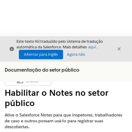
Este texto foi traduzido pelo sistema de tradução
automática da Salesforce. Mais detalhes
aqui
.
Fechar
Fecha
Fechar
Alternar para inglês
Agora não
Documentação do setor público
Índice
Mostrar índice
Habilitar o Notes no setor
público
Ative o Salesforce Notes para que inspetores, trabalhadores
de caso e outros possam usá-lo para registrar suas
descobertas.