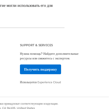
ие могли использовать его для
SUPPORT & SERVICES
рации И настройка приложения
Нужна помощь? Найдите дополнительные
ресурсы или свяжитесь с экспертом.
ры примечаний
».
Получить поддержку
Используется
Experience Cloud
Да
Нет
наки принадлежат соответствующим владельцам.
co, CA 94105, United States