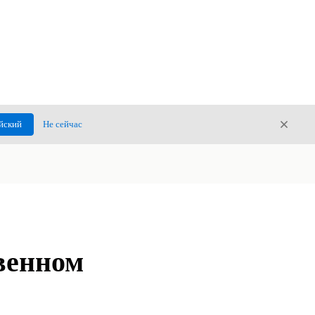
Закры
йский
Не сейчас
Закрыт
венном