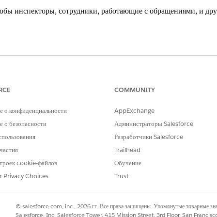
обы инспекторы, сотрудники, работающие с обращениями, и друг
 продуктов
.
НЕОБХОДИМЫЕ ПОЛНОМОЧИЯ ПОЛЬЗОВАТЕЛЯ
RCE
COMMUNITY
Просмотр настройки и конфигу
е о конфиденциальности
AppExchange
в поле «Быстрый поиск» меню «Настройка» и выберите пункт «
Парамет
 о безопасности
Администраторы Salesforce
ния
».
спользования
Разработчики Salesforce
я.
частия
Trailhead
троек cookie-файлов
Обучение
r Privacy Choices
Trust
РОБЛЕМУ?
и стать лучше!
© salesforce.com, inc., 2026 гг. Все права защищены. Упомянутые товарные з
Salesforce, Inc. Salesforce Tower, 415 Mission Street, 3rd Floor, San Francis