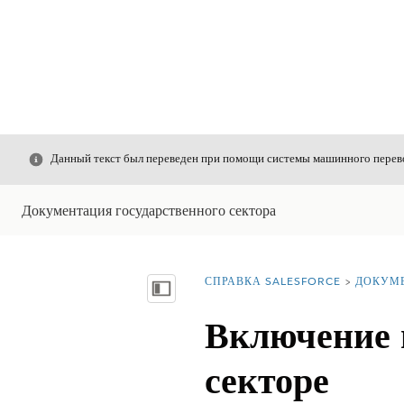
Закрыть
Данный текст был переведен при помощи системы машинного перево
Документация государственного сектора
СПРАВКА SALESFORCE
ДОКУМ
Вы находитесь здесь:
Показать содержание
Включение 
секторе