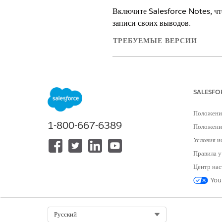
Включите Salesforce Notes, чт
записи своих выводов.
ТРЕБУЕМЫЕ ВЕРСИИ
Просмотр поддерживаемых версий
SALESFO
Для включения примечаний:
Положени
1-800-667-6389
Введите строку «
Примечания»
Положение
Выберите «
Включить примеча
Условия и
Сохраните внесенные изменени
Правила у
Центр нас
You
ЭТА СТАТЬЯ РЕШИЛА ВАШУ П
Оставьте свой отзыв, чтобы мы могл
Select Org
Русский