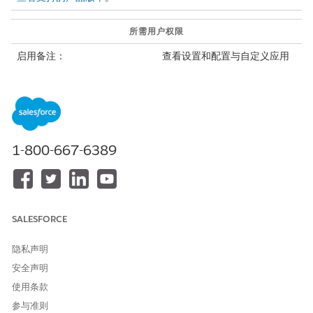
所需用户权限
启用备注：
查看设置和配置与自定义应用
程序
从“设置”中，在快速查找框中输入
，然后选择
备注设置
。
备注
选择
启用备注
。
保存您的工作。
1-800-667-6389
本文章是否解决您的问题？
请与我们共享您的想法，以便我们进行改进！
SALESFORCE
是
否
隐私声明
安全声明
使用条款
参与准则