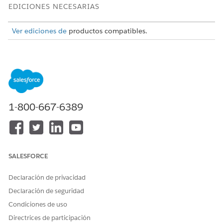
EDICIONES NECESARIAS
Ver ediciones de
productos compatibles.
A medida que los gobiernos adoptan tecnologías en la nube
para almacenar y gestionar datos, Salesforce proporciona el
cumplimiento de varios estándares de seguridad y privacidad.
Para el sector público, el cumplimiento para las agencias
gubernamentales de Estados Unidos se logra a través de
nuestras ofertas de Government Cloud, que se otorgaron con
1-800-667-6389
la autorización de FedRAMP. En la Unión Europea, la Zona
Operativa de Salesforce Hyperforce EU proporciona opciones
de almacenamiento y procesamiento locales, así como
medidas de seguridad que reducen el riesgo normativo y
protegen los datos de los consumidores.
SALESFORCE
CONSULTE TAMBIÉN:
Declaración de privacidad
Cumplimiento en soluciones del sector público
Declaración de seguridad
Condiciones de uso
Directrices de participación