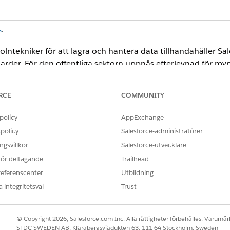
s
.
tekniker för att lagra och hantera data tillhandahåller Sale
darder. För den offentliga sektorn uppnås efterlevnad för m
, som har beviljats FedRAMP-auktorisering. I EU tillhandah
 och bearbetningsalternativ samt säkerhetsåtgärder som mins
RCE
COMMUNITY
policy
AppExchange
policy
Salesforce-administratörer
entlig sektor
gsvillkor
Salesforce-utvecklare
 för deltagande
Trailhead
referenscenter
Utbildning
OBLEM?
 integritetsval
Trust
ra!
© Copyright 2026, Salesforce.com Inc. Alla rättigheter förbehålles. Varumärk
SFDC SWEDEN AB, Klarabergsviadukten 63, 111 64 Stockholm, Sweden