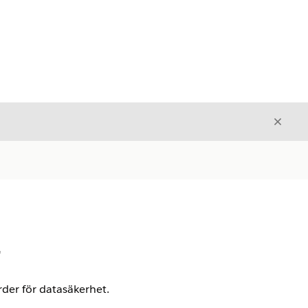
Stäng
Stäng
r
arder för datasäkerhet.