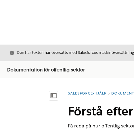
Stäng
Den här texten har översatts med Salesforces maskinöversättnin
Dokumentation för offentlig sektor
SALESFORCE-HJÄLP
DOKUMEN
Du är här:
Visa innehållsförteckning
Förstå efter
Få reda på hur offentlig sektor