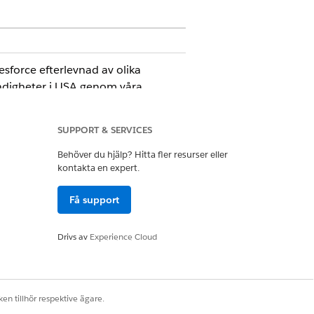
sforce efterlevnad av olika
yndigheter i USA genom våra
åller Salesforce Hyperforce EU:s
kar risken för reglering och skyddar
SUPPORT & SERVICES
Behöver du hjälp? Hitta fler resurser eller
kontakta en expert.
Få support
Drivs av
Experience Cloud
Ja
Nej
en tillhör respektive ägare.