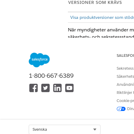
VERSIONER SOM KRÄVS
Visa produktversioner som stöd
När myndigheter använder moln
säkerhets- och sekretessstan
Government Cloud-erbjudanden
driftsområde lokala lagrings-
SALESFO
konsumentdata.
Sekretess
SE ÄVEN:
1-800-667-6389
Säkerhets
Efterlevnad i lösningar för off
Användnin
Riktlinjer
Cookie-p
LÖSTE DENNA ARTIKEL DITT PR
Dina
Berätta för oss vad vi kan förbätt
Select Org
Svenska