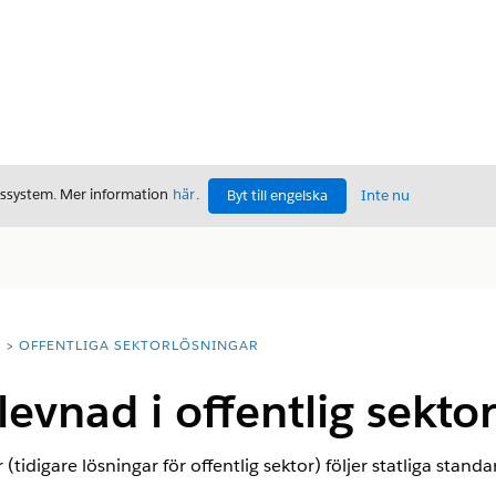
gssystem. Mer information
här
.
Byt till engelska
Inte nu
T
OFFENTLIGA SEKTORLÖSNINGAR
levnad i offentlig sekto
 (tidigare lösningar för offentlig sektor) följer statliga stand