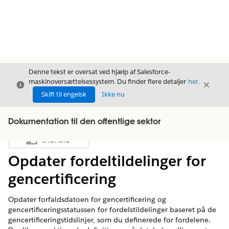
Denne tekst er oversat ved hjælp af Salesforce-
maskinoversættelsessystem. Du finder flere detaljer
her
.
Luk
Luk
Luk
Skift til engelsk
Ikke nu
Dokumentation til den offentlige sektor
Indhold
Vis indholdsfortegnelse
Opdater fordeltildelinger for
gencertificering
Opdater forfaldsdatoen for gencertificering og
gencertificeringsstatussen for fordelstildelinger baseret på de
gencertificeringstidslinjer, som du definerede for fordelene.