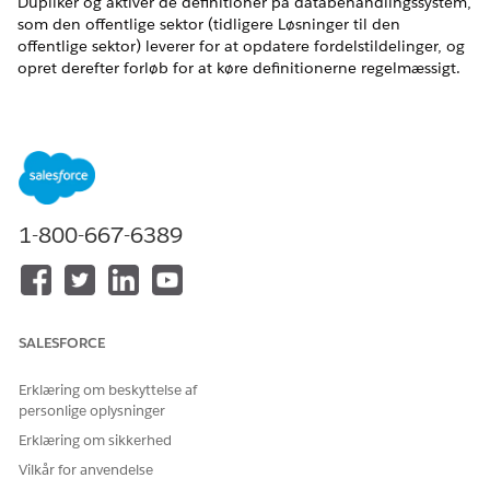
Dupliker og aktiver de definitioner på databehandlingssystem,
som den offentlige sektor (tidligere Løsninger til den
offentlige sektor) leverer for at opdatere fordelstildelinger, og
opret derefter forløb for at køre definitionerne regelmæssigt.
EDITIONSHEADING
Vis understøttede produktversioner
.
BRUGERTILLADELSER PÅKRÆVET
1-800-667-6389
Hvis du vil duplikere og
Tilpas applikation
aktivere en definition på
OG
databehandlingssystem:
Rediger alle data
SALESFORCE
Hvis du ønsker adgang til de
Program- og
fordelsstyringsobjekter, som
fordelsstyringsadgang
Erklæring om beskyttelse af
definitionerne på
personlige oplysninger
databehandlingssystem
bruger:
Erklæring om sikkerhed
Vilkår for anvendelse
Hvis du vil oprette et
Administrer forløb