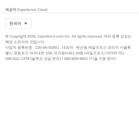
경과된 보상 할당 식별
제공자
Experience Cloud
재인증 상태가 보류 중이고 재인증 기한이 경과된 혜택 할당을
찾습니다. 혜택 할당의 재인증 상태를 Lapsed로 업데이트합니
Select Org
한국어
다.
© Copyright 2026, Salesforce.com Inc. All rights reserved. 여러 등록 상표는
혜택 재인증 데이터 처리 엔진 정의 복제 및 활성화
해당 소유자의 것입니다.
사업자 등록번호 : 120-86-92851 , 대표자 : 벤슨웡 세일즈포스 코리아 서울특
설정에서 빠른 찾기 상자에
Data Processing Engine(데이
별시 영등포구 여의대로 108, 파크원타워2 28층 (세일즈포스) 07335 TEL :
080-822-1378 (솔루션 상담 문의) | 080-805-9651 (기술 지원 문의)
터 처리 엔진)
을 입력한 다음,
Data Processing Engine(데이
터 처리 엔진)
을 선택합니다.
혜택 할당에
재인증 기한 추가
를 클릭합니다.
를 클릭한 다음,
다음으로 저장
을 선택합니다.
새 정의의 이름을 입력한 다음,
저장
을 클릭합니다.
정의를 활성화합니다.
다음 데이터 처리 엔진 정의에 대해 해당 단계를 반복합니다.
재인증 보류 중인 혜택 할당 식별
경과된 보상 할당 식별
혜택 재인증 데이터 처리 엔진 정의를 정기적으로 실행하는
플로 만들기