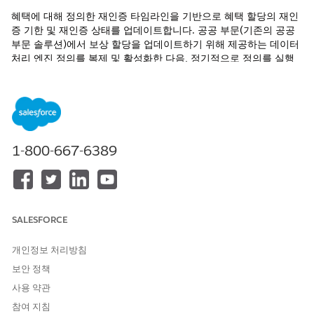
혜택에 대해 정의한 재인증 타임라인을 기반으로 혜택 할당의 재인
증 기한 및 재인증 상태를 업데이트합니다. 공공 부문(기존의 공공
부문 솔루션)에서 보상 할당을 업데이트하기 위해 제공하는 데이터
처리 엔진 정의를 복제 및 활성화한 다음, 정기적으로 정의를 실행
할 플로를 만듭니다.
필수 EDITION
지원되는 제품 버전 보기
1-800-667-6389
필요한 사용자 권한
데이터 처리 엔진 정의 복제 및
응용 프로그램 사용자 정의
활성화:
AND
SALESFORCE
모든 데이터 수정
개인정보 처리방침
데이터 처리 엔진 정의에서 사
프로그램 및 혜택 관리 액세스
보안 정책
용하는 보상 관리 개체에 액세
스:
사용 약관
참여 지침
비즈니스 자동화 플로 만들기:
플로 관리