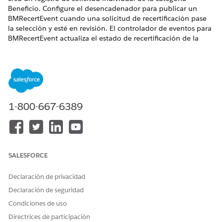
Beneficio. Configure el desencadenador para publicar un
BMRecertEvent cuando una solicitud de recertificación pase
la selección y esté en revisión. El controlador de eventos para
BMRecertEvent actualiza el estado de recertificación de la
asignación de beneficios relacionada con la aplicación.
EDICIONES NECESARIAS
Ver ediciones de
productos compatibles.
1-800-667-6389
PERMISOS DE USUARIO NECESARIOS
Para actualizar
Apex de autor
desencadenadores Apex:
SALESFORCE
Desde Configuración, en Gestor de objetos, seleccione
Aplicación individual
.
Declaración de privacidad
Haga clic en
Desencadenadores
.
Para ProcessIAForBenefitAssistance, haga clic en
y
Declaración de seguridad
luego seleccione
Modificar
.
Condiciones de uso
Pegue este código en el cuadro de texto. Sustituya
Directrices de participación
OmniStudio-Namespace-Prefix por el prefijo de espacio de