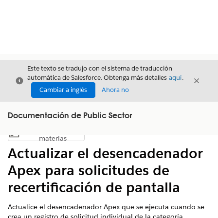
Este texto se tradujo con el sistema de traducción
automática de Salesforce. Obtenga más detalles
aquí
.
Cerrar
Cerrar
Cerrar
Cambiar a inglés
Ahora no
Documentación de Public Sector
Índice de
Mostrar índice de materias
materias
Actualizar el desencadenador
Apex para solicitudes de
recertificación de pantalla
Actualice el desencadenador Apex que se ejecuta cuando se
crea un registro de solicitud individual de la categoría