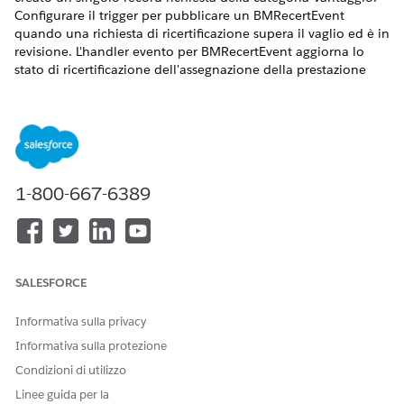
Configurare il trigger per pubblicare un BMRecertEvent
quando una richiesta di ricertificazione supera il vaglio ed è in
revisione. L'handler evento per BMRecertEvent aggiorna lo
stato di ricertificazione dell'assegnazione della prestazione
correlata alla domanda.
VERSIONI (EDITION) RICHIESTE
Visualizzare le versioni supportate
.
1-800-667-6389
AUTORIZZAZIONI UTENTE RICHIESTE
Per aggiornare i trigger
Apex autore
Apex:
SALESFORCE
Da Imposta, nel Gestore oggetti, selezionare
Applicazione
individuale
.
Informativa sulla privacy
Fare clic
su Trigger
.
Per ProcessIAForBenefitAssistance, fare clic su
e quindi
Informativa sulla protezione
selezionare
Modifica
.
Condizioni di utilizzo
Incollare questo codice nella casella di testo. Sostituire
Linee guida per la
Omnistudio-Namespace-Prefix con il prefisso spazio dei