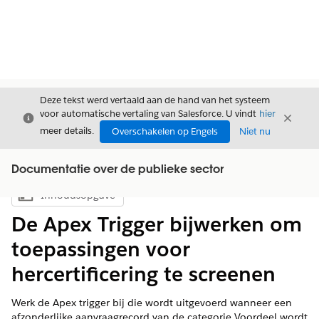
Deze tekst werd vertaald aan de hand van het systeem
voor automatische vertaling van Salesforce. U vindt
hier
Sluiten
Sluite
Sluiten
meer details.
Overschakelen op Engels
Niet nu
Documentatie over de publieke sector
Inhoudsopgave
Inhoudsopgave weergeven
De Apex Trigger bijwerken om
toepassingen voor
hercertificering te screenen
Werk de Apex trigger bij die wordt uitgevoerd wanneer een
afzonderlijke aanvraagrecord van de categorie Voordeel wordt