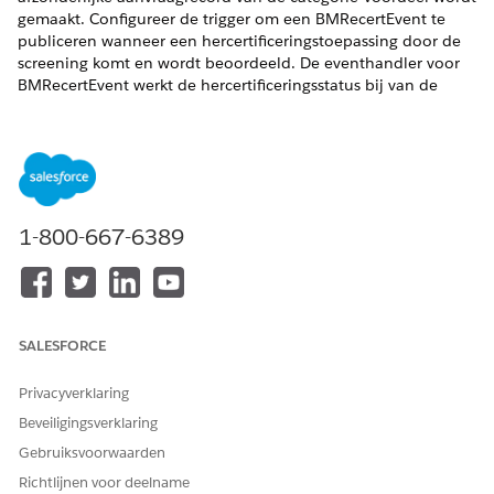
gemaakt. Configureer de trigger om een BMRecertEvent te
publiceren wanneer een hercertificeringstoepassing door de
screening komt en wordt beoordeeld. De eventhandler voor
BMRecertEvent werkt de hercertificeringsstatus bij van de
voordeeltoewijzing die is gerelateerd aan de toepassing.
VEREISTE EDITIONS
Ondersteunde productedities weergeven
.
1-800-667-6389
BENODIGDE GEBRUIKERSMACHTIGINGEN
Apex triggers bijwerken:
Apex-auteur
Selecteer vanuit Set-up in Objectbeheer
Individuele
SALESFORCE
toepassing
.
Klik
op Triggers
.
Privacyverklaring
Klik voor ProcessIAForBenefitAssistance op
en selecteer
Beveiligingsverklaring
vervolgens
Bewerken
.
Plak deze code in het tekstvak. Vervang Omnistudio-
Gebruiksvoorwaarden
Namespace-Prefix door het naamruimteprefix van het
Richtlijnen voor deelname
Omnistudio-pakket dat in uw organisatie is geïnstalleerd.