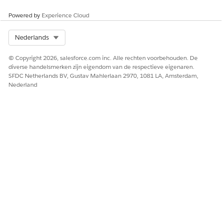
            IndividualApplication iaRecord = [SELE
Powered by
Experience Cloud
            if(iaRecord.Status != 'Denied' && iaRe
                BMRecertEvent__e event = new BMRec
Select Org
Nederlands
                // Set fields on the Platform Even
© Copyright 2026, salesforce.com inc. Alle rechten voorbehouden. De
                event.RecordId__c = iaRecord.Id;

diverse handelsmerken zijn eigendom van de respectieve eigenaren.
SFDC Netherlands BV, Gustav Mahlerlaan 2970, 1081 LA, Amsterdam,
                // Add the Platform Event to the l
Nederland
                eventsToPublish.add(event);

            }

        }             

    }

    // Publish the list of Platform Events

    if (!eventsToPublish.isEmpty()) {

        EventBus.publish(eventsToPublish);

    }

}
Sla uw wijzigingen op.