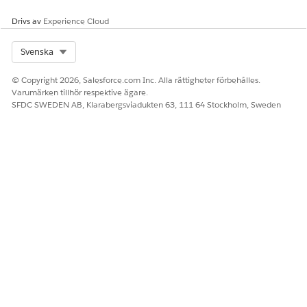
                BMRecertEvent__e event = new BMRec
Drivs av
Experience Cloud
                // Set fields on the Platform Even
                event.RecordId__c = iaRecord.Id;

Select Org
Svenska
                // Add the Platform Event to the l
© Copyright 2026, Salesforce.com Inc. Alla rättigheter förbehålles.
                eventsToPublish.add(event);

Varumärken tillhör respektive ägare.
            }

SFDC SWEDEN AB, Klarabergsviadukten 63, 111 64 Stockholm, Sweden
        }             

    }

    // Publish the list of Platform Events

    if (!eventsToPublish.isEmpty()) {

        EventBus.publish(eventsToPublish);

    }

}
Spara dina ändringar.