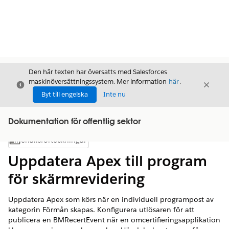
Den här texten har översatts med Salesforces
maskinöversättningssystem. Mer information
här
.
Stäng
Stäng
Stäng
Byt till engelska
Inte nu
Dokumentation för offentlig sektor
Innehållsförteckningar
Visa innehållsförteckning
Uppdatera Apex till program
för skärmrevidering
Uppdatera Apex som körs när en individuell programpost av
kategorin Förmån skapas. Konfigurera utlösaren för att
publicera en BMRecertEvent när en omcertifieringsapplikation