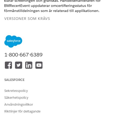
klarar screeningen och granskas. Händelsehanteraren för
BMRecertEvent uppdaterar omcertifieringsstatus för
förmånstilldelningen som är relaterad till applikationen.
VERSIONER SOM KRÄVS
Visa produktversioner som stöds
.
ANVÄNDARBEHÖRIGHETER SOM KRÄVS FÖR ATT
Uppdatera Apex utlösare:
Apex-författare
1-800-667-6389
I Inställningar, i Objekthanteraren, välj
Individuellt
program
.
Klicka på
Utlösare
.
För ProcessIAForBenefitAssistance, klicka på
och välj
SALESFORCE
sedan
Redigera
.
Klistra in denna kod i textrutan. Ersätt Omnistudio-
Sekretesspolicy
Namespace-Prefix med namnutrymmesprefixet för
Säkerhetspolicy
Omnistudio-paketet som installerats i din organisation.
Användningsvillkor
Hitta namnutrymmesprefixet för Omnistudio-paketet på
sidan Installerade paket i Inställningar.
Riktlinjer för deltagande