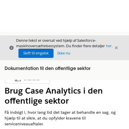
Denne tekst er oversat ved hjælp af Salesforce-
maskinoversættelsessystem. Du finder flere detaljer
her
.
Luk
Luk
Luk
Skift til engelsk
Ikke nu
Dokumentation til den offentlige sektor
Indhold
Vis indholdsfortegnelse
Brug Case Analytics i den
offentlige sektor
Få indsigt i, hvor lang tid det tager at behandle en sag, og
hjælp til at sikre, at du opfylder kravene til
serviceniveauaftaler.