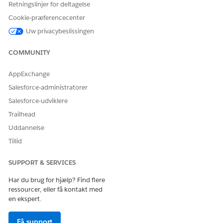
Retningslinjer for deltagelse
LØSTE DENNE ARTIKEL DIT PROBLEM?
Cookie-præferencecenter
Giv os besked, så vi kan forbedre os!
Uw privacybeslissingen
Ja
Nej
COMMUNITY
AppExchange
Salesforce-administratorer
Salesforce-udviklere
Trailhead
Uddannelse
Tillid
SUPPORT & SERVICES
Har du brug for hjælp? Find flere
ressourcer, eller få kontakt med
en ekspert.
Få support