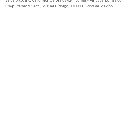
Salesforce, Inc. Calle Montes Urales 424, Lomas - Virreyes, Lomas de
Chapultepec V Secc., Miguel Hidalgo, 11000 Ciudad de México