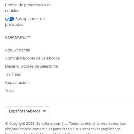
Centro de preferencias de
¿RESOLVIÓ ESTE ARTÍCULO SU PROBLEMA?
cookies
¡Háganos saber cómo podemos mejorar!
Sus opciones de
privacidad
Sí
No
COMMUNITY
AppExchange
Administradores de Salesforce
Desarrolladores de Salesforce
Trailhead
Capacitación
Trust
Select Org
Español (México)
© Copyright 2026, Salesforce.com Inc. Todos los derechos reservados. Las
distintas marcas comerciales pertenecen a sus respectivos propietarios.