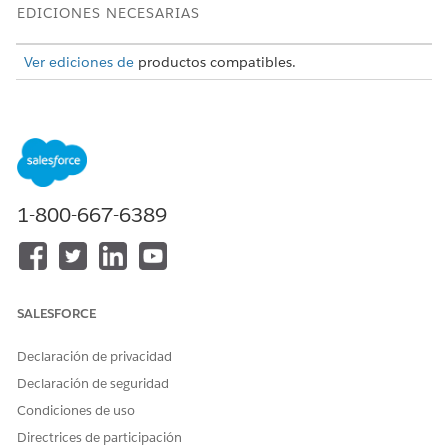
EDICIONES NECESARIAS
Ver ediciones de
productos compatibles.
PERMISOS DE USUARIO NECESARIOS
Para acceder a casos:
Acceso al sector público
Para ver el tablero Case
Conjuntos de permisos
Analytics:
Usuario de CRM Analytics
1-800-667-6389
Plus Y Usuario de TCRM
para Public Sector
Desde el Iniciador de aplicación, busque y seleccione
Casos
.
SALESFORCE
Seleccione un registro.
Utilice los gráficos del tablero Case Analytics para
Declaración de privacidad
responder a estas preguntas:
¿Cuántos días estuvo el caso en cada estado?
Declaración de seguridad
¿Cuántos días se emplearon para procesar el caso?
Condiciones de uso
Directrices de participación