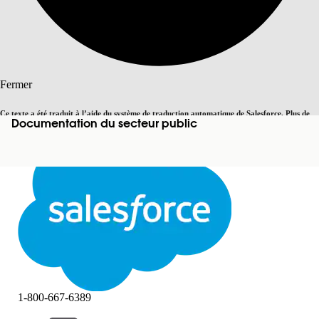
Rechercher
Fermer
Ce texte a été traduit à l’aide du système de traduction automatique de Salesforce. Plus de
Documentation du secteur public
Basculer vers la page en anglais
détails, consultez <
cette page
.
Pas maintenant
Fermer
Fermer
1-800-667-6389