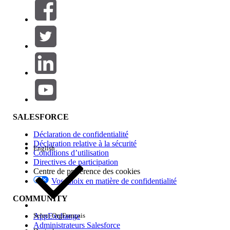
Filtres (0)
SÉLECTIONNER DES FILTRES
Ajouter
Gamme de produits
Impact des fonctionnalités
SALESFORCE
Déclaration de confidentialité
Déclaration relative à la sécurité
English
Conditions d’utilisation
Directives de participation
Centre de préférence des cookies
Vos choix en matière de confidentialité
Edition
COMMUNITY
AppExchange
Select Org
Français
Administrateurs Salesforce