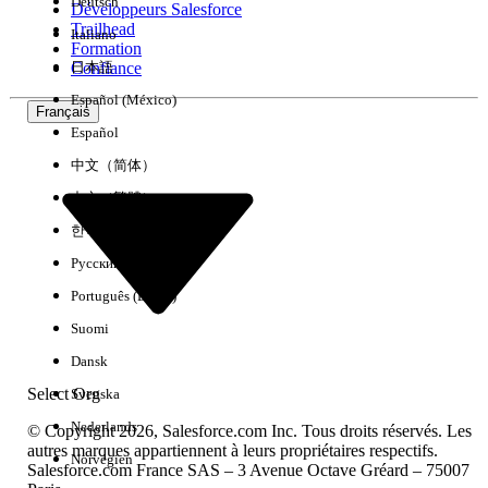
Deutsch
Développeurs Salesforce
Trailhead
Italiano
Expérience
Formation
Confiance
日本語
Español (México)
Français
Español
Effacer tout
Terminé
中文（简体）
中文（繁體）
한국어
Русский
Português (Brasil)
Suomi
Dansk
Select Org
Svenska
Nederlands
© Copyright 2026, Salesforce.com Inc. Tous droits réservés. Les
autres marques appartiennent à leurs propriétaires respectifs.
Norvégien
Salesforce.com France SAS – 3 Avenue Octave Gréard – 75007
Aucun résultat