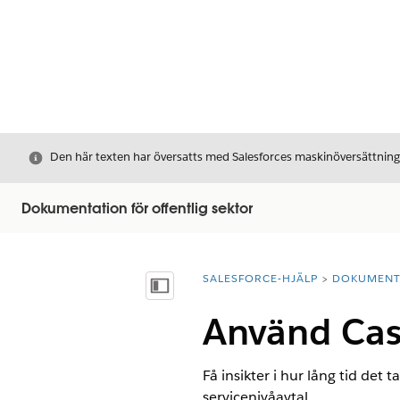
Stäng
Den här texten har översatts med Salesforces maskinöversättnin
Dokumentation för offentlig sektor
SALESFORCE-HJÄLP
DOKUMEN
Du är här:
Visa innehållsförteckning
Använd Case
Få insikter i hur lång tid det 
servicenivåavtal.