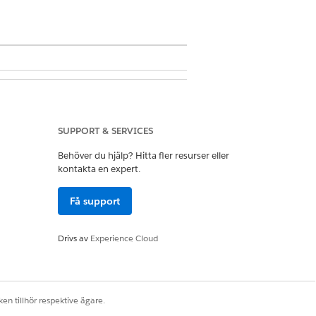
SUPPORT & SERVICES
 CRM Analytics Plus User OCH TCRM
or
Behöver du hjälp? Hitta fler resurser eller
kontakta en expert.
Få support
Drivs av
Experience Cloud
en tillhör respektive ägare.
Ja
Nej