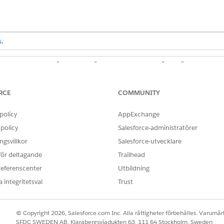
s
.
ANVÄNDARBEHÖRIGHETER SOM KRÄVS FÖR ATT
Offentlig sektoråtkomst
RCE
COMMUNITY
nelen:
Behörighetsuppsättningarna
för användare i offentlig sekt
policy
AppExchange
policy
Salesforce-administratörer
e
i Appstartaren.
gsvillkor
Salesforce-utvecklare
lytics-instrumentpanelen för att besvara dessa frågor:
 för deltagande
Trailhead
set tillbringat i varje status?
referenscenter
Utbildning
åt för att behandla kundcaset?
 integritetsval
Trust
OBLEM?
© Copyright 2026, Salesforce.com Inc. Alla rättigheter förbehålles. Varumärk
SFDC SWEDEN AB, Klarabergsviadukten 63, 111 64 Stockholm, Sweden