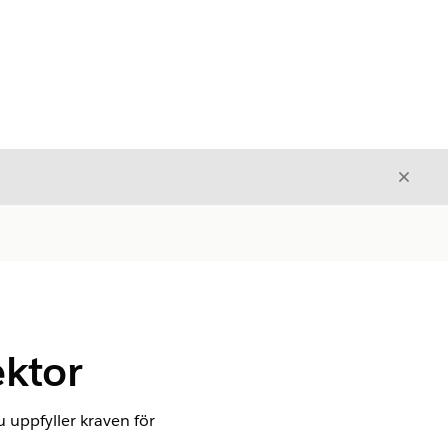
Stäng
Stäng
ektor
du uppfyller kraven för