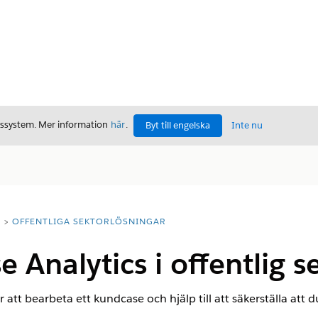
gssystem. Mer information
här
.
Byt till engelska
Inte nu
T
OFFENTLIGA SEKTORLÖSNINGAR
 Analytics i offentlig s
tar att bearbeta ett kundcase och hjälp till att säkerställa att 