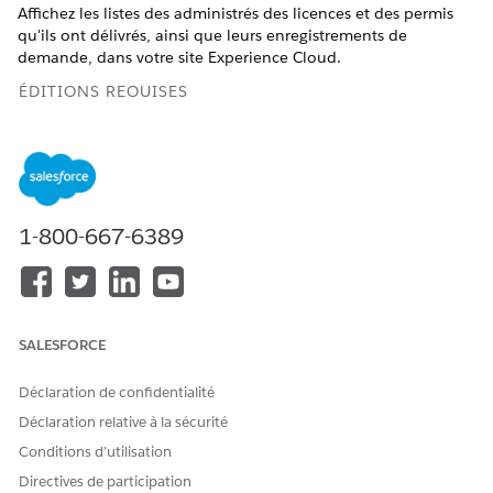
Affichez les listes des administrés des licences et des permis
qu'ils ont délivrés, ainsi que leurs enregistrements de
demande, dans votre site Experience Cloud.
ÉDITIONS REQUISES
Afficher les éditions
de produits prises en charge.
AUTORISATIONS UTILISATEUR REQUISES
1-800-667-6389
Pour personnaliser ou
Être membre du site ET
publier un site Experience
Créer et configurer des
Cloud :
expériences
OU
SALESFORCE
Être membre du site ET
administrateur, éditeur ou
Déclaration de confidentialité
concepteur d'expériences
dans ce site
Déclaration relative à la sécurité
Conditions d’utilisation
Personnalisez la page Mes demandes et licences dans le
Directives de participation
modèle de site Licences et permis pour inclure des onglets