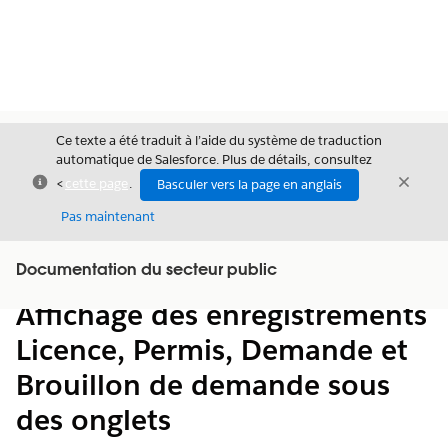
Ce texte a été traduit à l’aide du système de traduction
automatique de Salesforce. Plus de détails, consultez
Fermer
Ferme
<
cette page
.
Basculer vers la page en anglais
Fermer
Pas maintenant
Table des
Documentation du secteur public
Afficher la table des matières
matières
Affichage des enregistrements
Licence, Permis, Demande et
Brouillon de demande sous
des onglets